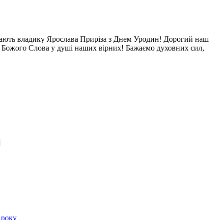
ітають владику Ярослава Приріза з Днем Уродин! Дорогий наш
я Божого Слова у душі наших вірних! Бажаємо духовних сил,
]
 року