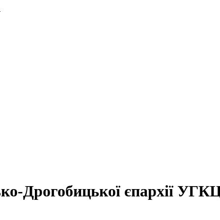
.
ько-Дрогобицької єпархії УГК