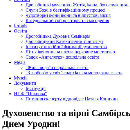
Дрогобицькі мученики
Житія, ікона, богослужіння..
Слуги Божі
в беатифікаційному процесі
Чудотворні ікони
ікони та відпустові місця
Катедральний собор
історія та сьогодення
Історія
Освіта
Дрогобицька Духовна Семінарія
Дрогобицький Катехитичний Інститут
Інститут постійної формації духовенства
Літня іконописна школа
церковне мистецтво
Садок «Ангелятко»
дошкільна освіта
Медіа
"Жива вода"
єпархіальна газета
"З любов'ю у світ"
єпархіальна молодіжна газета
Музей
Документи
Інструкції
НПФ "Покрова"
Питання експерту
відповідає Наталя Копичин
Духовенство та вірні Самбірс
Днем Уродин!