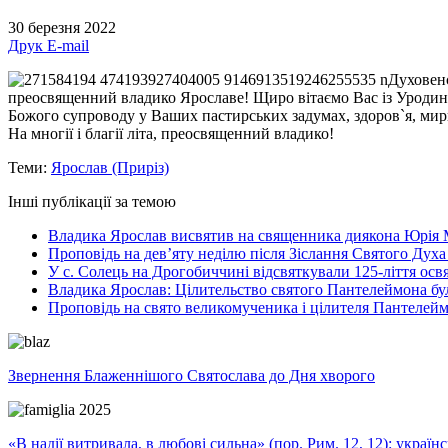
30 березня 2022
Друк
E-mail
Духовенс
преосвященний владико Ярославе! Щиро вітаємо Вас із Уродина
Божого супроводу у Ваших пастирських задумах, здоров`я, мирно
На многії і благії літа, преосвященний владико!
Теми:
Ярослав (Приріз)
Інші публікації за темою
Владика Ярослав висвятив на священника диякона Юрія 
Проповідь на дев’яту неділю після Зіслання Святого Духа
У с. Солець на Дрогобиччині відсвяткували 125-ліття ос
Владика Ярослав: Цілительство святого Пантелеймона бу
Проповідь на свято великомученика і цілителя Пантелей
Звернення Блаженнішого Святослава до Дня хворого
«В надії витривала, в любові сильна» (пор. Рим. 12, 12): укра