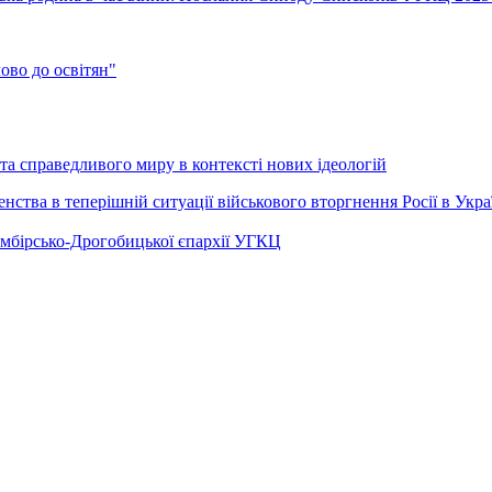
во до освітян"
а справедливого миру в контексті нових ідеологій
ства в теперішній ситуації військового вторгнення Росії в Укра
Самбірсько-Дрогобицької єпархії УГКЦ