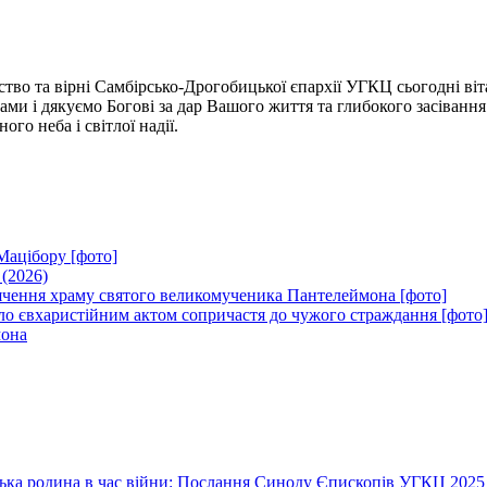
тво та вірні Самбірсько-Дрогобицької єпархії УГКЦ сьогодні в
ми і дякуємо Богові за дар Вашого життя та глибокого засіванн
го неба і світлої надії.
Мацібору [фото]
 (2026)
вячення храму святого великомученика Пантелеймона [фото]
ло євхаристійним актом сопричастя до чужого страждання [фото
мона
їнська родина в час війни: Послання Синоду Єпископів УГКЦ 2025