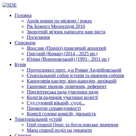
Головна
Архів новин
по місяцях / роках
Рік Божого Милосердя
2016
Зворотній зв'язок
написати нам листа
Посилання
Єпископи
Ярослав (Приріз)
правлячий архиєрей
Григорій (Комар)
(2014 - 2025 рр.)
Юліан (Вороновський)
(1993 - 2011 рр.)
Курія
Протосинкел
прот. д-р Роман Андрійовський
Єпархіальний собор
історія та рішення соборів
Канцелярія
кацлер, віце-канцлер, архіварій
Економат
економ, помічник, референт
Пресвітерська рада
учасники ради
Колегія радників
учасники колегії
Суд
судовий вікарій, судді...
Промотор справедливості
Комісії
голови комісій, діяльність
Територіальний устрій
Герб єпархії
Опис та богословське значення
Мапа єпархії
поділ на деканати
Святині