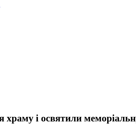
.
тя храму і освятили меморіаль