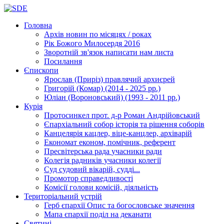
Головна
Архів новин
по місяцях / роках
Рік Божого Милосердя
2016
Зворотній зв'язок
написати нам листа
Посилання
Єпископи
Ярослав (Приріз)
правлячий архиєрей
Григорій (Комар)
(2014 - 2025 рр.)
Юліан (Вороновський)
(1993 - 2011 рр.)
Курія
Протосинкел
прот. д-р Роман Андрійовський
Єпархіальний собор
історія та рішення соборів
Канцелярія
кацлер, віце-канцлер, архіварій
Економат
економ, помічник, референт
Пресвітерська рада
учасники ради
Колегія радників
учасники колегії
Суд
судовий вікарій, судді...
Промотор справедливості
Комісії
голови комісій, діяльність
Територіальний устрій
Герб єпархії
Опис та богословське значення
Мапа єпархії
поділ на деканати
Святині