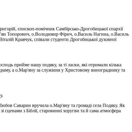
ригорій, єпископ-помічник Самбірсько-Дрогобицької єпархії
'ян Топорович, о.Володимир Фірич, о.Василь Нагина, о.Василь
Віталій Кравчук, співали студенти Дрогобицької духовної
сподь прийме нашу подяку, за ті ласки, які отримали кілька
 храму, а о.Мар'яну за служіння у Христовому винограднику та
у.
Любов Саварин вручила о.Мар'яну та громаді села Подяку. Як
і сценами з Біблії, старовинні хоругви та й сама атмосфера