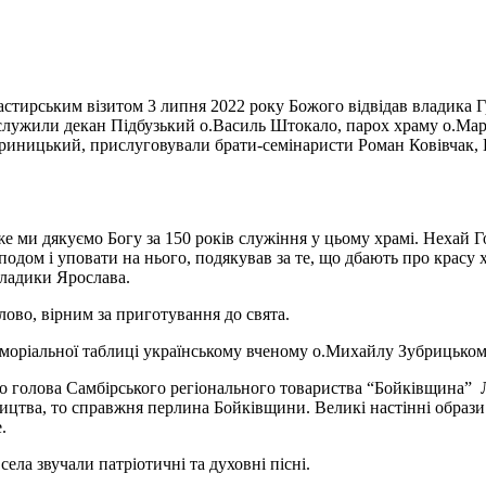
стирським візитом 3 липня 2022 року Божого відвідав владика Г
служили декан Підбузький о.Василь Штокало, парох храму о.Мар
Криницький, прислуговували брати-семінаристи Роман Ковівчак, 
же ми дякуємо Богу за 150 років служіння у цьому храмі. Нехай Го
подом і уповати на нього, подякував за те, що дбають про красу
владики Ярослава.
лово, вірним за приготування до свята.
еморіальної таблиці українському вченому о.Михайлу Зубрицьком
го голова Самбірського регіонального товариства “Бойківщина” 
цтва, то справжня перлина Бойківщини. Великі настінні образи з
.
ла звучали патріотичні та духовні пісні.