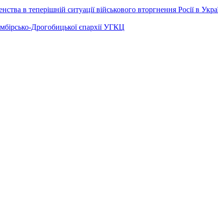
ства в теперішній ситуації військового вторгнення Росії в Укра
Самбірсько-Дрогобицької єпархії УГКЦ