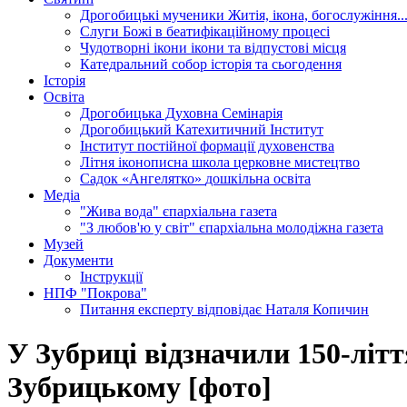
Дрогобицькі мученики
Житія, ікона, богослужіння..
Слуги Божі
в беатифікаційному процесі
Чудотворні ікони
ікони та відпустові місця
Катедральний собор
історія та сьогодення
Історія
Освіта
Дрогобицька Духовна Семінарія
Дрогобицький Катехитичний Інститут
Інститут постійної формації духовенства
Літня іконописна школа
церковне мистецтво
Садок «Ангелятко»
дошкільна освіта
Медіа
"Жива вода"
єпархіальна газета
"З любов'ю у світ"
єпархіальна молодіжна газета
Музей
Документи
Інструкції
НПФ "Покрова"
Питання експерту
відповідає Наталя Копичин
У Зубриці відзначили 150-літ
Зубрицькому [фото]