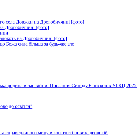
ого села Довжки на Дрогобиччині [фото]
на Дрогобиччині [фото]
щини
Залокоть на Дрогобиччині [фото]
о Божа сила більша за будь-яке зло
їнська родина в час війни: Послання Синоду Єпископів УГКЦ 2025
во до освітян"
а справедливого миру в контексті нових ідеологій