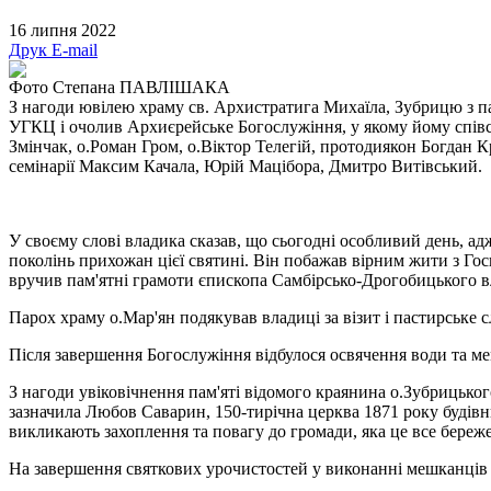
16 липня 2022
Друк
E-mail
Фото Степана ПАВЛІШАКА
З нагоди ювілею храму св. Архистратига Михаїла, Зубрицю з па
УГКЦ і очолив Архиєрейське Богослужіння, у якому йому спів
Змінчак, о.Роман Гром, о.Віктор Телегій, протодиякон Богдан 
семінарії Максим Качала, Юрій Мацібора, Дмитро Витівський.
У своєму слові владика сказав, що сьогодні особливий день, ад
поколінь прихожан цієї святині. Він побажав вірним жити з Гос
вручив пам'ятні грамоти єпископа Самбірсько-Дрогобицького 
Парох храму о.Мар'ян подякував владиці за візит і пастирське с
Після завершення Богослужіння відбулося освячення води та м
З нагоди увіковічнення пам'яті відомого краянина о.Зубрицько
зазначила Любов Саварин, 150-тирічна церква 1871 року будівни
викликають захоплення та повагу до громади, яка це все береже
На завершення святкових урочистостей у виконанні мешканців се