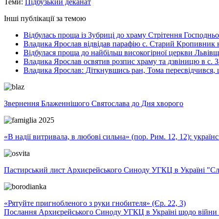
Теми:
Підбузький деканат
Інші публікації за темою
Відбулась проща із Зубриці до храму Стрітення Господнь
Владика Ярослав відвідав парафію с. Старий Кропивник 
Відбулася проща до найбільш високогірної церкви Львів
Владика Ярослав освятив розпис храму та дзвіницю в с. 
Владика Ярослав: Діткнувшись ран, Тома пересвідчився, щ
Звернення Блаженнішого Святослава до Дня хворого
«В надії витривала, в любові сильна» (пор. Рим. 12, 12): укра
Пастирський лист Архиєрейського Синоду УГКЦ в Україні "Сло
«Рятуйте пригнобленого з руки гнобителя» (Єр. 22, 3)
Послання Архиєрейського Синоду УГКЦ в Україні щодо війни т