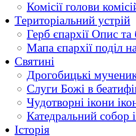
Комісії
голови комісі
Територіальний устрій
Герб єпархії
Опис та 
Мапа єпархії
поділ н
Святині
Дрогобицькі мучени
Слуги Божі
в беатиф
Чудотворні ікони
іко
Катедральний собор
Історія