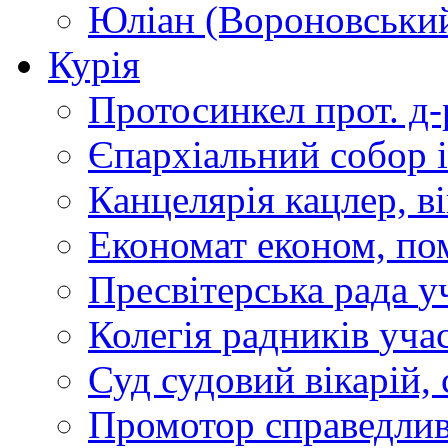
Юліан (Вороновськи
Курія
Протосинкел
прот. д
Єпархіальний собор
Канцелярія
кацлер, в
Економат
економ, по
Пресвітерська рада
у
Колегія радників
учас
Суд
судовий вікарій, с
Промотор справедлив