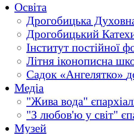
Освіта
Дрогобицька Духовна
Дрогобицький Катехи
Інститут постійної ф
Літня іконописна шк
Садок «Ангелятко»
д
Медіа
"Жива вода"
єпархіал
"З любов'ю у світ"
єп
Музей