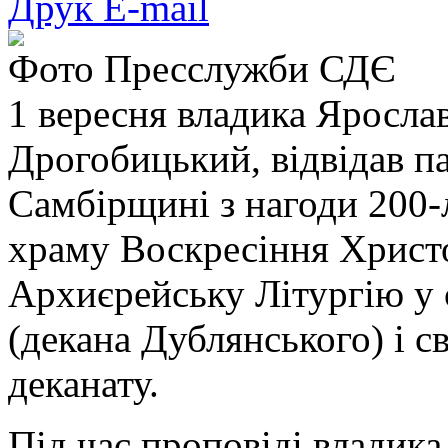
Друк
E-mail
Фото Пресслужби СДЄ
1 вересня владика Яросла
Дрогобицький, відвідав п
Самбірщині з нагоди 200-
храму Воскресіння Христ
Архиєрейську Літургію у 
(декана Дублянського) і 
деканату.
Під час проповіді владика