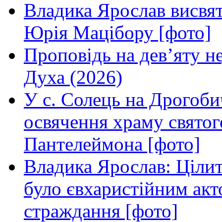
Владика Ярослав висвя
Юрія Мацібору [фото]
Проповідь на дев’яту н
Духа (2026)
У с. Солець на Дрогоби
освячення храму свято
Пантелеймона [фото]
Владика Ярослав: Ціли
було євхаристійним акт
страждання [фото]