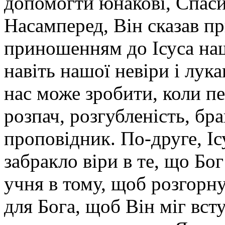
допомогти юнакові, Спасит
Насамперед, Він сказав пр
приношенням до Ісуса наш
навіть нашої невіри і лук
нас може зробити, коли пе
розпач, розгубленість, бра
проповідник. По-друге, І
забракло віри в те, що Бо
учня в тому, щоб розгорн
для Бога, щоб Він міг вст