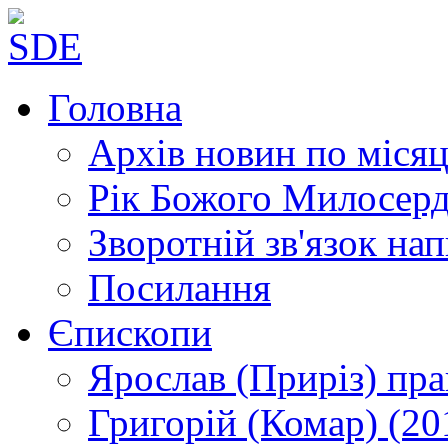
Головна
Архів новин
по місяц
Рік Божого Милосер
Зворотній зв'язок
нап
Посилання
Єпископи
Ярослав (Приріз)
пра
Григорій (Комар)
(20