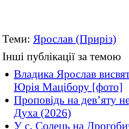
Теми:
Ярослав (Приріз)
Інші публікації за темою
Владика Ярослав висвя
Юрія Мацібору [фото]
Проповідь на дев’яту н
Духа (2026)
У с. Солець на Дрогоби