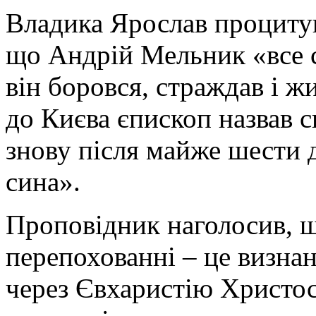
Владика Ярослав процитув
що Андрій Мельник «все св
він боровся, страждав і ж
до Києва єпископ назвав 
знову після майже шести 
сина».
Проповідник наголосив, щ
перепохованні – це визна
через Євхаристію Христос