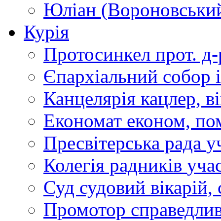
Юліан (Вороновськи
Курія
Протосинкел
прот. д
Єпархіальний собор
Канцелярія
кацлер, в
Економат
економ, по
Пресвітерська рада
у
Колегія радників
учас
Суд
судовий вікарій, с
Промотор справедлив