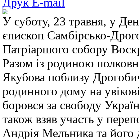
Друк
E-mail
У суботу, 23 травня, у Де
єпископ Самбірсько-Дрог
Патріаршого собору Воскр
Разом із родиною полковн
Якубова поблизу Дрогобич
родинного дому на увікові
боровся за свободу Украї
також взяв участь у переп
Андрія Мельника та його 