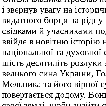
і звернув увагу на істори
видатного борця на рідну
свідками й учасниками под
ввійде в новітню історію 
національної та духовної 
шість десятиліть розлуки 
великого сина України, Г
Мельника та його вірної 
повертається додому. Вон
своєї землі, щоби знайти 