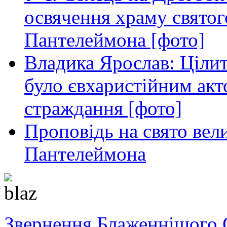
освячення храму свято
Пантелеймона [фото]
Владика Ярослав: Ціли
було євхаристійним акт
страждання [фото]
Проповідь на свято вел
Пантелеймона
Звернення Блаженнішого 