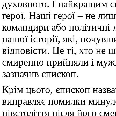
духовного. І найкращим с
герої. Наші герої – не лиш
командири або політичні л
нашої історії, які, почувш
відповісти. Це ті, хто не 
смиренно прийняли і мужн
зазначив єпископ.
Крім цього, єпископ назва
виправляє помилки минуло
півстоліття після його см