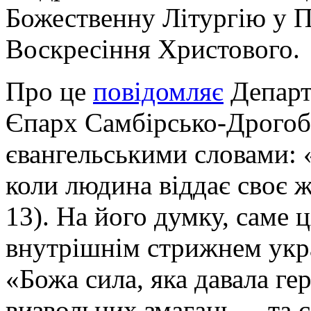
Божественну Літургію у 
Воскресіння Христового.
Про це
повідомляє
Департ
Єпарх Самбірсько-Дрогоб
євангельськими словами: «
коли людина віддає своє жи
13). На його думку, саме ц
внутрішнім стрижнем украї
«Божа сила, яка давала ге
визвольних змагань, – та 