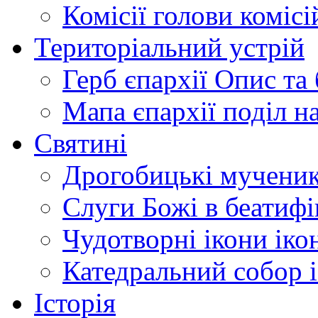
Комісії
голови комісі
Територіальний устрій
Герб єпархії
Опис та 
Мапа єпархії
поділ н
Святині
Дрогобицькі мучени
Слуги Божі
в беатиф
Чудотворні ікони
іко
Катедральний собор
Історія