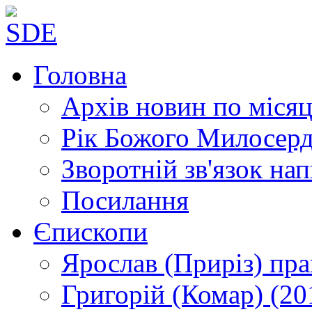
Головна
Архів новин
по місяц
Рік Божого Милосер
Зворотній зв'язок
нап
Посилання
Єпископи
Ярослав (Приріз)
пра
Григорій (Комар)
(20