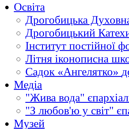
Освіта
Дрогобицька Духовна
Дрогобицький Катехи
Інститут постійної ф
Літня іконописна шк
Садок «Ангелятко»
д
Медіа
"Жива вода"
єпархіал
"З любов'ю у світ"
єп
Музей