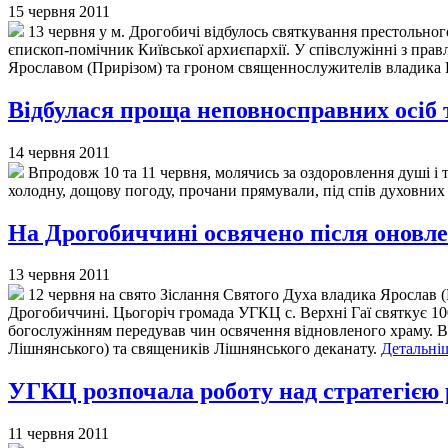
15 червня 2011
13 червня у м. Дрогобичі відбулось святкування престольного
єпископ-помічник Київської архиєпархії. У співслужінні з пр
Ярославом (Прирізом) та гроном священнослужителів владика
Відбулася проща неповносправних осіб т
14 червня 2011
Впродовж 10 та 11 червня, молячись за оздоровлення душі і
холодну, дощову погоду, прочани прямували, під спів духовних
На Дрогобиччині освячено після оновле
13 червня 2011
12 червня на свято Зіслання Святого Духа владика Ярослав (П
Дрогобиччині. Цьогоріч громада УГКЦ с. Верхні Гаї святкує 10
богослужінням передував чин освячення відновленого храму. Ві
Лішнянського) та священиків Лішнянського деканату.
Детальніш
УГКЦ розпочала роботу над стратегією 
11 червня 2011