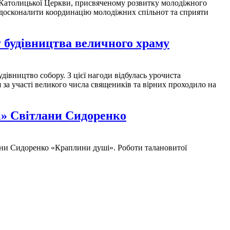
о-Католицької Церкви, присвяченому розвитку молодіжного
вдосконалити координацію молодіжних спільнот та сприяти
 будівництва величного храму
дівництво собору. З цієї нагоди відбулась урочиста
 за участі великого числа священиків та вірних проходило на
і» Світлани Сидоренко
ани Сидоренко «Краплини душі». Роботи талановитої