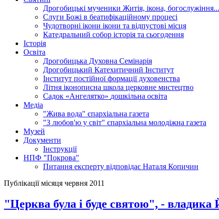
Дрогобицькі мученики
Житія, ікона, богослужіння..
Слуги Божі
в беатифікаційному процесі
Чудотворні ікони
ікони та відпустові місця
Катедральний собор
історія та сьогодення
Історія
Освіта
Дрогобицька Духовна Семінарія
Дрогобицький Катехитичний Інститут
Інститут постійної формації духовенства
Літня іконописна школа
церковне мистецтво
Садок «Ангелятко»
дошкільна освіта
Медіа
"Жива вода"
єпархіальна газета
"З любов'ю у світ"
єпархіальна молодіжна газета
Музей
Документи
Інструкції
НПФ "Покрова"
Питання експерту
відповідає Наталя Копичин
Публікації місяця червня 2011
"Церква була і буде святою", - владик