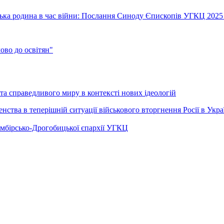
їнська родина в час війни: Послання Синоду Єпископів УГКЦ 2025
во до освітян"
а справедливого миру в контексті нових ідеологій
ства в теперішній ситуації військового вторгнення Росії в Укра
Самбірсько-Дрогобицької єпархії УГКЦ