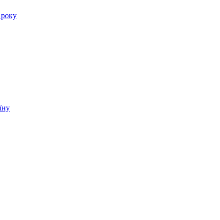
 року
їну