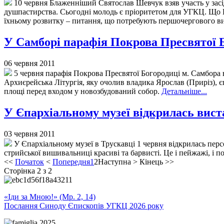
10 червня Блаженніший Святослав Шевчук взяв участь у засі
душпастирства. Сьогодні молодь є пріоритетом для УГКЦ. Що Ц
їхньому розвитку – питання, що потребують першочергового в
У Самборі парафія Покрова Пресвятої Б
06 червня 2011
5 червня парафія Покрова Пресвятої Богородиці м. Самбора ві
Архиєрейська Літургія, яку очолив владика Ярослав (Приріз), 
площі перед входом у новозбудований собор.
Детальніше...
У Єпархіальному музеї відкрилась вис
03 червня 2011
У Єпархіальному музеї в Трускавці 1 червня відкрилась пе
стрийської вишивальниці красиві та барвисті. Це і пейжажі, і по
<<
Початок
<
Попередня
1
2
Наступна
>
Кінець
>>
Сторінка 2 з 2
«Іди за Мною!» (Мр. 2, 14)
Послання Синоду Єпископів УГКЦ 2026 року