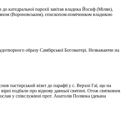
 до катедральної парохії завітав владика Йосиф (Мілян),
ліяном (Вороновським), єпископом-помічником владикою
Чудотворного образу Самбірської Богоматері. Незважаючи на
ив пастирський візит до парафії у с. Верхні Гаї, що на
 вірні подбали про віднову давньої святині. Отож святковим
ослав у співслужінні прот. Анатолія Полянка (декана