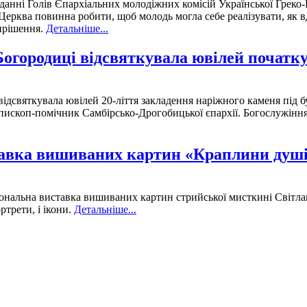
данні Голів Єпархіальних молодіжних комісій Української Грек
ерква повинна робити, щоб молодь могла себе реалізувати, як 
ирішення.
Детальніше...
огородиці відсвяткувала ювілей початку
дсвяткувала ювілей 20-ліття закладення наріжного каменя під бу
єпископ-помічник Самбірсько-Дрогобицької єпархії. Богослужіння
тавка вишиваних картин «Краплини душ
рсональна виставка вишиваних картин стрийської мисткині Світл
ртрети, і ікони.
Детальніше...