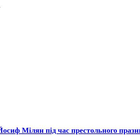
.
а Йосиф Мілян під час престольного праз