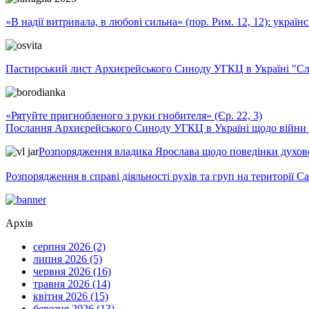
«В надії витривала, в любові сильна» (пор. Рим. 12, 12): укра
Пастирський лист Архиєрейського Синоду УГКЦ в Україні "Сло
«Рятуйте пригнобленого з руки гнобителя» (Єр. 22, 3)
Послання Архиєрейського Синоду УГКЦ в Україні щодо війни т
Розпорядження владика Ярослава щодо поведінки духовен
Розпорядження в справі діяльності рухів та груп на території 
Архів
серпня 2026 (2)
липня 2026 (5)
червня 2026 (16)
травня 2026 (14)
квітня 2026 (15)
березня 2026 (13)