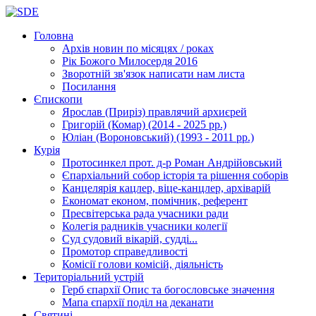
Головна
Архів новин
по місяцях / роках
Рік Божого Милосердя
2016
Зворотній зв'язок
написати нам листа
Посилання
Єпископи
Ярослав (Приріз)
правлячий архиєрей
Григорій (Комар)
(2014 - 2025 рр.)
Юліан (Вороновський)
(1993 - 2011 рр.)
Курія
Протосинкел
прот. д-р Роман Андрійовський
Єпархіальний собор
історія та рішення соборів
Канцелярія
кацлер, віце-канцлер, архіварій
Економат
економ, помічник, референт
Пресвітерська рада
учасники ради
Колегія радників
учасники колегії
Суд
судовий вікарій, судді...
Промотор справедливості
Комісії
голови комісій, діяльність
Територіальний устрій
Герб єпархії
Опис та богословське значення
Мапа єпархії
поділ на деканати
Святині