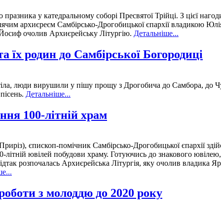
 празника у катедральному соборі Пресвятої Трійці. З цієї нагоди
авлячим архиєреєм Самбірсько-Дрогобицької єпархії владикою Ю
 Йосиф очолив Архиєрейську Літургію.
Детальніше...
а їх родин до Самбірської Богородиці
 тіла, люди вирушили у пішу прощу з Дрогобича до Самбора, до 
 пісень.
Детальніше...
ння 100-літній храм
риріз), єпископ-помічник Самбірсько-Дрогобицької єпархії здійсн
0-літній ювілей побудови храму. Готуючись до знакового ювілею,
дтак розпочалась Архиєрейська Літургія, яку очолив владика Яр
е...
роботи з молоддю до 2020 року