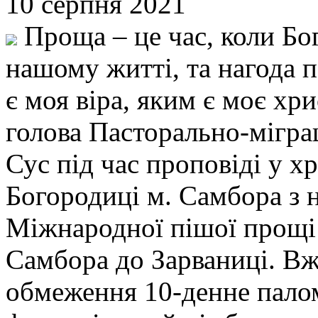
10 серпня 2021
Проща – це час, коли Бог
нашому житті, та нагода п
є моя віра, яким є моє хр
голова Пасторально-мігра
Сус під час проповіді у х
Богородиці м. Самбора з 
Міжнародної пішої прощі м
Самбора до Зарваниці. Вж
обмеження 10-денне палом