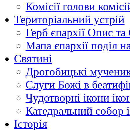
Комісії
голови комісі
Територіальний устрій
Герб єпархії
Опис та 
Мапа єпархії
поділ н
Святині
Дрогобицькі мучени
Слуги Божі
в беатиф
Чудотворні ікони
іко
Катедральний собор
Історія