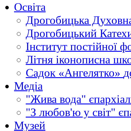
Освіта
Дрогобицька Духовна
Дрогобицький Катехи
Інститут постійної ф
Літня іконописна шк
Садок «Ангелятко»
д
Медіа
"Жива вода"
єпархіал
"З любов'ю у світ"
єп
Музей