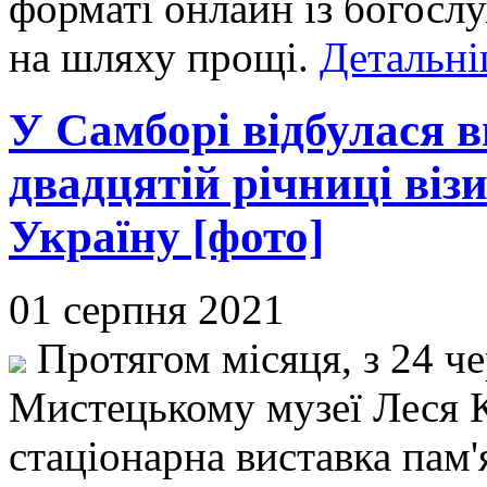
форматі онлайн із богосл
на шляху прощі.
Детальні
У Самборі відбулася 
двадцятій річниці віз
Україну [фото]
01 серпня 2021
Протягом місяця, з 24 че
Мистецькому музеї Леся К
стаціонарна виставка пам'