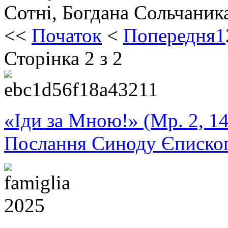
Сотні, Богдана Сольчаник
<<
Початок
<
Попередня
1
Сторінка 2 з 2
«Іди за Мною!» (Мр. 2, 14
Послання Синоду Єписко