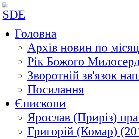
Головна
Архів новин
по місяц
Рік Божого Милосер
Зворотній зв'язок
нап
Посилання
Єпископи
Ярослав (Приріз)
пра
Григорій (Комар)
(20