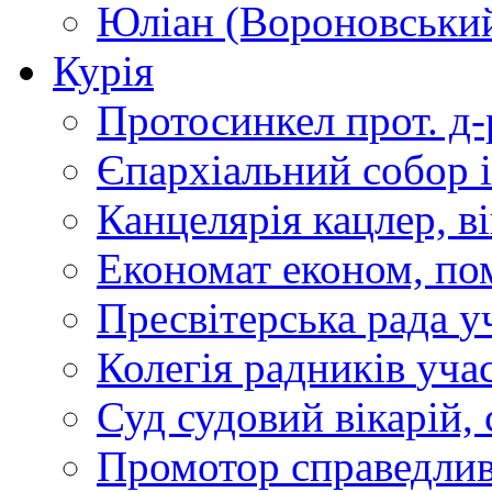
Юліан (Вороновськи
Курія
Протосинкел
прот. д
Єпархіальний собор
Канцелярія
кацлер, в
Економат
економ, по
Пресвітерська рада
у
Колегія радників
учас
Суд
судовий вікарій, с
Промотор справедлив