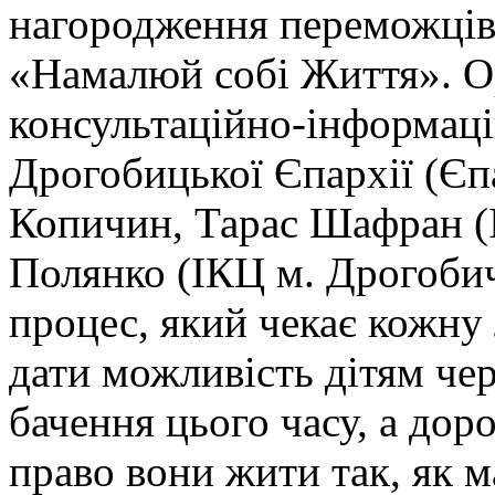
нагородження переможців
«Намалюй собі Життя». О
консультаційно-інформаці
Дрогобицької Єпархії (Єп
Копичин, Тарас Шафран (І
Полянко (ІКЦ м. Дрогобич
процес, який чекає кожну
дати можливість дітям че
бачення цього часу, а дор
право вони жити так, як 