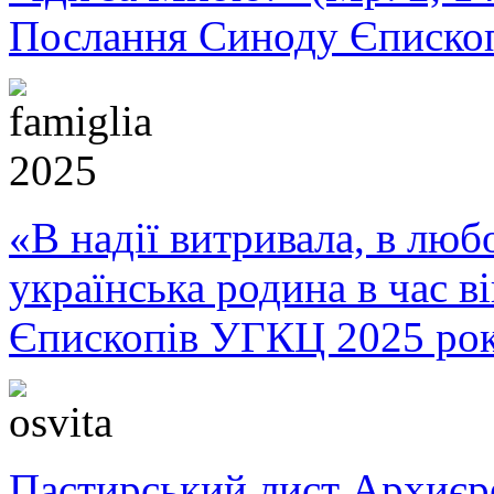
Послання Синоду Єписко
«В надії витривала, в любо
українська родина в час 
Єпископів УГКЦ 2025 ро
Пастирський лист Архиє