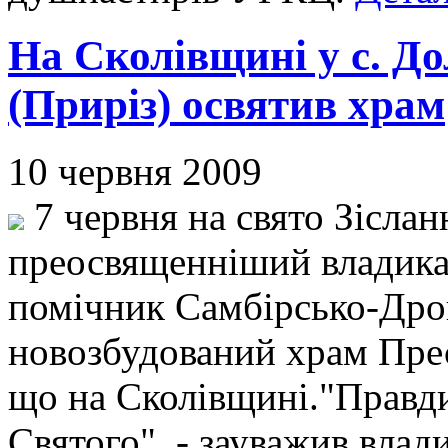
На Сколівщині у с. Д
(Приріз) освятив храм
10 червня 2009
7 червня на свято Зіслан
преосвященніший владика 
помічник Самбірсько-Дрог
новозбудований храм Пресв
що на Сколівщині."Правди
Святого", - зауважив влад