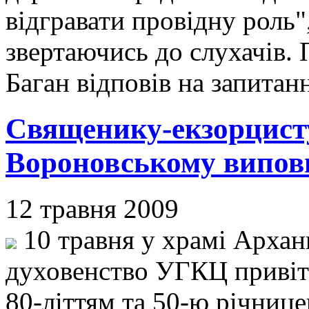
відгравати провідну роль",
звертаючись до слухачів. 
Баган відповів на запитан
Священику-екзорцист
Вороновському виповн
12 травня 2009
10 травня у храмі Архан
духовенство УГКЦ привіта
80-літтям та 50-ю річниц