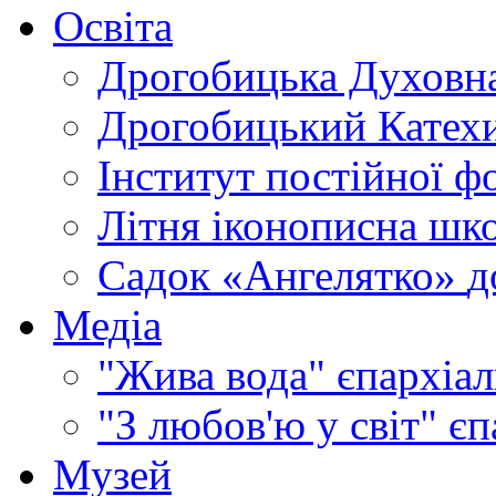
Освіта
Дрогобицька Духовна
Дрогобицький Катехи
Інститут постійної ф
Літня іконописна шк
Садок «Ангелятко»
д
Медіа
"Жива вода"
єпархіал
"З любов'ю у світ"
єп
Музей