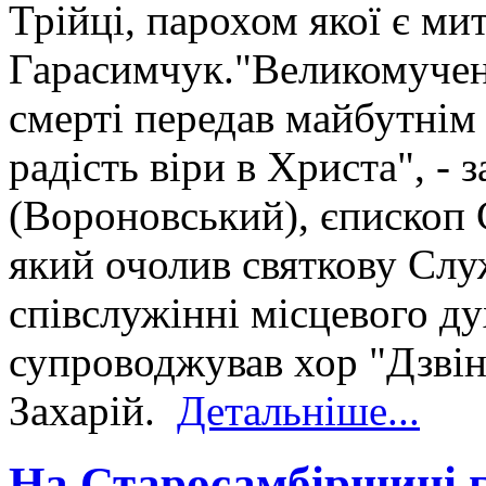
Трійці, парохом якої є мит
Гарасимчук."Великомучен
смерті передав майбутнім
радість віри в Христа", -
(Вороновський), єпископ
який очолив святкову Слу
співслужінні місцевого д
супроводжував хор "Дзвін
Захарій.
Детальніше...
На Старосамбірщині г