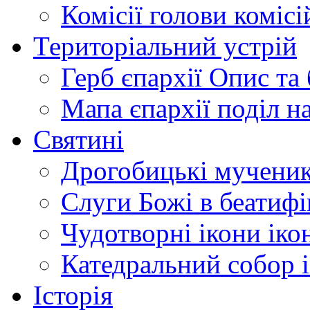
Комісії
голови комісі
Територіальний устрій
Герб єпархії
Опис та 
Мапа єпархії
поділ н
Святині
Дрогобицькі мучени
Слуги Божі
в беатиф
Чудотворні ікони
іко
Катедральний собор
Історія