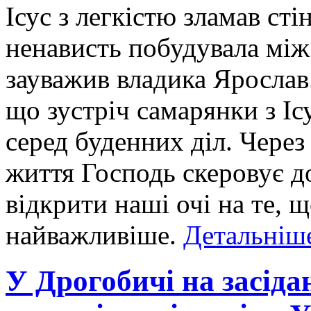
Ісус з легкістю зламав сті
ненависть побудувала між
зауважив владика Ярослав.
що зустріч самарянки з Іс
серед буденних діл. Через
життя Господь скеровує до
відкрити наші очі на те, 
найважливіше.
Детальніше
У Дрогобичі на засід