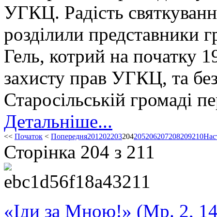
УГКЦ. Радість святкуван
розділили представники гр
Гель, котрий на початку 1
захисту прав УГКЦ, та бе
Старосільській громаді п
Детальніше...
<<
Початок
<
Попередня
201
202
203
204
205
206
207
208
209
210
Нас
Сторінка 204 з 211
«Іди за Мною!» (Мр. 2, 14