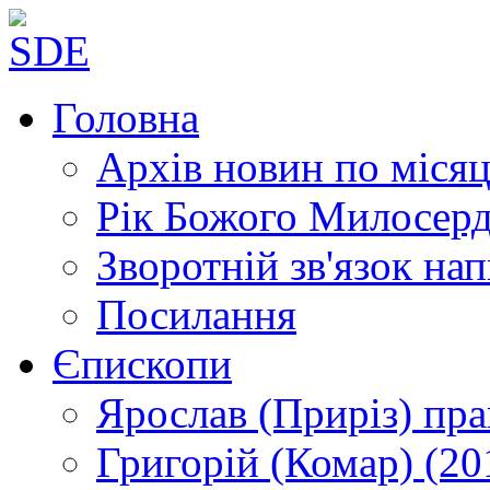
Головна
Архів новин
по місяц
Рік Божого Милосер
Зворотній зв'язок
нап
Посилання
Єпископи
Ярослав (Приріз)
пра
Григорій (Комар)
(20