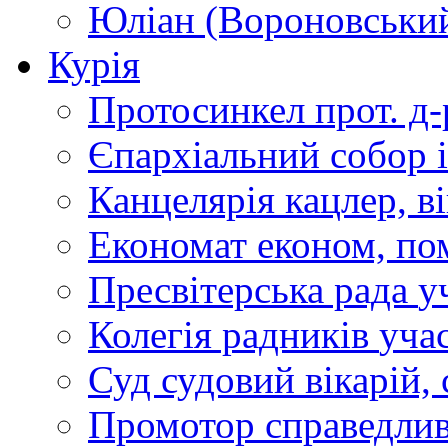
Юліан (Вороновськи
Курія
Протосинкел
прот. д
Єпархіальний собор
Канцелярія
кацлер, в
Економат
економ, по
Пресвітерська рада
у
Колегія радників
учас
Суд
судовий вікарій, с
Промотор справедлив