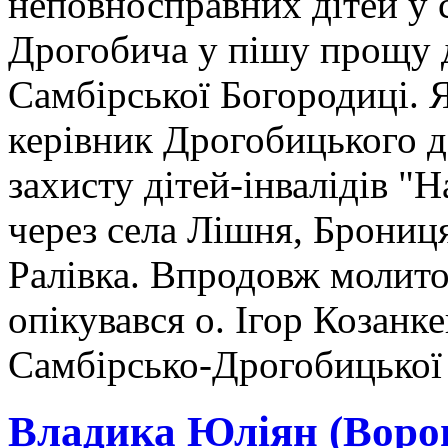
неповносправних дітей у 
Дрогобича у пішу прощу д
Самбірської Богородиці. 
керівник Дрогобицького д
захисту дітей-інвалідів "
через села Лішня, Брониц
Ралівка. Впродовж молит
опікувався о. Ігор Козанк
Самбірсько-Дрогобицької
Владика Юліян (Ворон