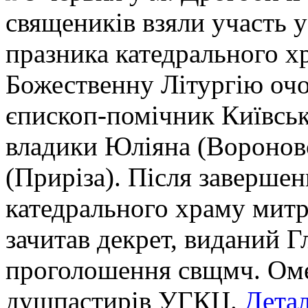
священиків взяли участь 
празника катедрального х
Божественну Літургію очо
єпископ-помічник Київсько
владики Юліяна (Вороновс
(Приріза). Після завершен
катедрального храму митр
зачитав декрет, виданий 
проголошення свщмч. Оме
душпастирів УГКЦ.
Детал