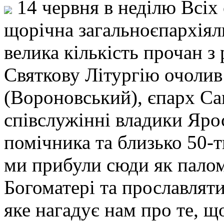
14 червня в неділю Всіх 
щорічна загальноєпархіяль
велика кількість прочан з 
Святкову Літургію очолив
(Вороновський), єпарх С
співслужінні владики Ярос
помічника та близько 50-т
ми прибули сюди як пало
Богоматері та прославлят
яке нагадує нам про те, щ