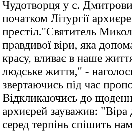
Чудотворця у с. Дмитрови
початком Літургії архиєр
престіл."Святитель Микол
правдивої віри, яка допо
красу, вливає в наше житт
людське життя," - наголос
звертаючись під час пропо
Відкликаючись до щоденно
архиєрей зауважив: "Віра 
серед терпінь спішить на