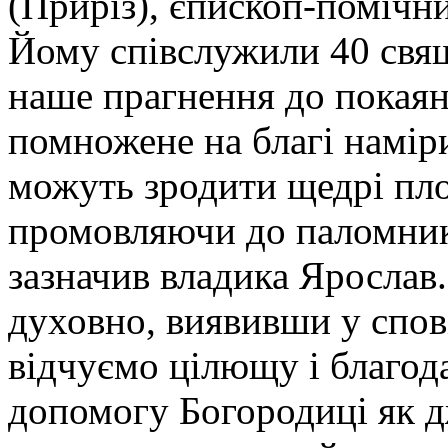
(Приріз), єпископ-помічн
Йому співслужили 40 свящ
наше прагнення до покаян
помножене на благі намір
можуть зродити щедрі пло
промовляючи до паломників
зазначив владика Ярослав
духовно, виявивши у спові
відчуємо цілющу і благод
допомогу Богородиці як д