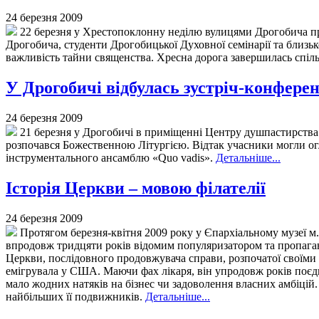
24 березня 2009
22 березня у Хрестопоклонну неділю вулицями Дрогобича пр
Дрогобича, студенти Дрогобицької Духовної семінарії та близь
важливість тайни священства. Хресна дорога завершилась спіл
У Дрогобичі відбулась зустріч-конферен
24 березня 2009
21 березня у Дрогобичі в приміщенні Центру душпастирства м
розпочався Божественною Літургією. Відтак учасники могли огл
інструментального ансамблю «Quo vadis».
Детальніше...
Історія Церкви – мовою філателії
24 березня 2009
Протягом березня-квітня 2009 року у Єпархіальному музеї м.
впродовж тридцяти років відомим популяризатором та пропаган
Церкви, послідовного продовжувача справи, розпочатої своїм
емігрувала у США. Маючи фах лікаря, він упродовж років поєдн
мало жодних натяків на бізнес чи задоволення власних амбіцій.
найбільших її подвижників.
Детальніше...