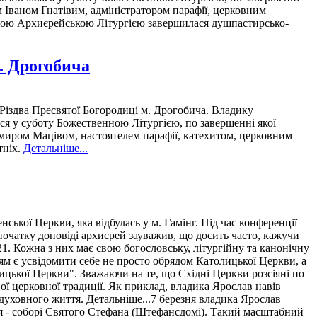
м Іваном Гнатівим, адміністратором парафії, церковним
льною Архиєрейською Літургією завершилася душпастирсько-
. Дрогобича
Різдва Пресвятої Богородиці м. Дрогобича. Владику
ся у суботу Божественною Літургією, по завершенні якої
имиром Мацівом, настоятелем парафії, катехитом, церковним
тніх.
Детальніше...
ської Церкви, яка відбулась у м. Гамінг. Під час конференції
початку доповіді архиєрей зауважив, що досить часто, кажучи
21. Кожна з них має свою богословську, літургійну та канонічну
ям є усвідомити себе не просто обрядом Католицької Церкви, а
цької Церкви". Зважаючи на те, що Східні Церкви розсіяні по
ї церковної традиції. Як приклад, владика Ярослав навів
духовного життя. Детальніше...7 березня владика Ярослав
дня - соборі Святого Стефана (Штефансдомі). Такий масштабний