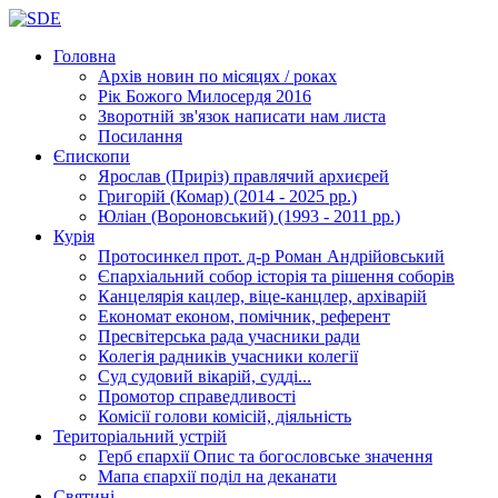
Головна
Архів новин
по місяцях / роках
Рік Божого Милосердя
2016
Зворотній зв'язок
написати нам листа
Посилання
Єпископи
Ярослав (Приріз)
правлячий архиєрей
Григорій (Комар)
(2014 - 2025 рр.)
Юліан (Вороновський)
(1993 - 2011 рр.)
Курія
Протосинкел
прот. д-р Роман Андрійовський
Єпархіальний собор
історія та рішення соборів
Канцелярія
кацлер, віце-канцлер, архіварій
Економат
економ, помічник, референт
Пресвітерська рада
учасники ради
Колегія радників
учасники колегії
Суд
судовий вікарій, судді...
Промотор справедливості
Комісії
голови комісій, діяльність
Територіальний устрій
Герб єпархії
Опис та богословське значення
Мапа єпархії
поділ на деканати
Святині