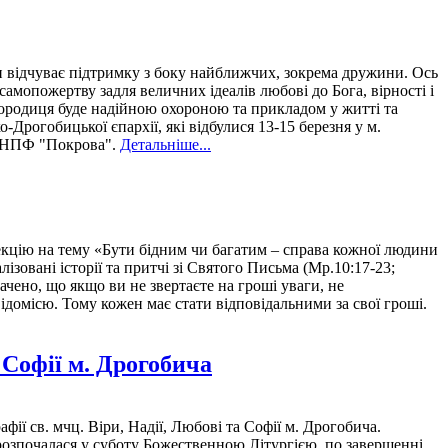
він відчуває підтримку з боку найближчих, зокрема дружини. Ось
мопожертву задля величних ідеалів любові до Бога, вірності і
огородиця буде надійною охороною та прикладом у житті та
огобицької єпархії, які відбулися 13-15 березня у м.
ав НПФ "Покрова".
Детальніше...
екцію на тему «Бути бідним чи багатим – справа кожної людини
зовані історії та притчі зі Святого Письма (Мр.10:17-23;
ачено, що якщо ви не звертаєте на гроші уваги, не
домісю. Тому кожен має стати відповідальними за свої гроші.
 Софії м. Дрогобича
ї св. мчц. Віри, Надії, Любові та Софії м. Дрогобича.
розпочалася у суботу Божественною Літургією, по завершенні