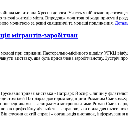
ойшла молитовна Хресна дорога. Участь у ній взяли преосвяще
ко тисячі жителів міста. Впродовж молитовної ходи присутні ро
ьною молитвою за ревні священичі та монаші покликання.
Деталь
ція мігрантів-заробітчан
олоді при сприянні Пасторально-місійного відділу УГКЦ відбулас
янути виставку, яка була присвячена заробітчанству. Зустріч п
Трускавця триває виставка «Патріарх Йосиф Сліпий у філателіст
дистом ідей Патріарха доктором медицини Романом Смиком.Храни
и попередниками – галицькими митрополитами Роман Смик народи
ював професійну діяльність із справою, яка стала для нього пок
 Він служив святій справі – організація виставок, інформування 