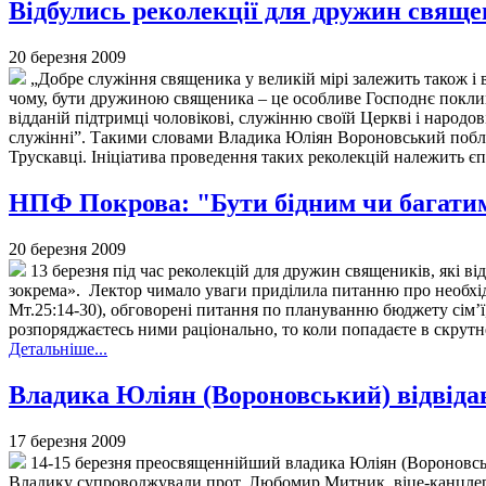
Відбулись реколекції для дружин свяще
20 березня 2009
„Добре служіння священика у великій мірі залежить також і в
чому, бути дружиною священика – це особливе Господнє поклика
відданій підтримці чоловікові, служінню своїй Церкві і народ
служінні”. Такими словами Владика Юліян Вороновський поблаг
Трускавці. Ініціатива проведення таких реколекцій належить є
НПФ Покрова: "Бути бідним чи багатим
20 березня 2009
13 березня під час реколекцій для дружин священиків, які 
зокрема». Лектор чимало уваги приділила питанню про необхідні
Мт.25:14-30), обговорені питання по плануванню бюджету сім’ї, 
розпоряджаєтесь ними раціонально, то коли попадаєте в скрутн
Детальніше...
Владика Юліян (Вороновський) відвідав 
17 березня 2009
14-15 березня преосвященнійший владика Юліян (Вороновський
Владику супроводжували прот. Любомир Митник, віце-канцлер, і