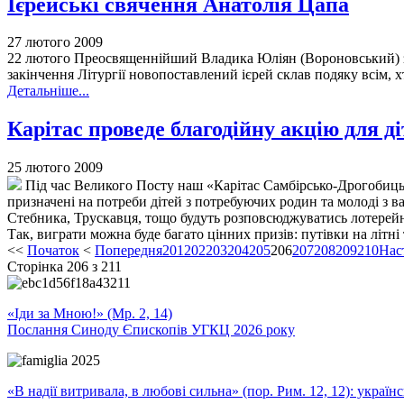
Ієрейські свячення Анатолія Цапа
27 лютого 2009
22 лютого Преосвященнійший Владика Юліян (Вороновський) за
закінчення Літургії новопоставлений ієрей склав подяку всім, 
Детальніше...
Карітас проведе благодійну акцію для д
25 лютого 2009
Під час Великого Посту наш «Карітас Самбірсько-Дрогобицьк
призначені на потреби дітей з потребуючих родин та молоді з
Стебника, Трускавця, тощо будуть розповсюджуватись лотерейні
Так, виграти можна буде багато цінних призів: путівки на літн
<<
Початок
<
Попередня
201
202
203
204
205
206
207
208
209
210
Нас
Сторінка 206 з 211
«Іди за Мною!» (Мр. 2, 14)
Послання Синоду Єпископів УГКЦ 2026 року
«В надії витривала, в любові сильна» (пор. Рим. 12, 12): укра