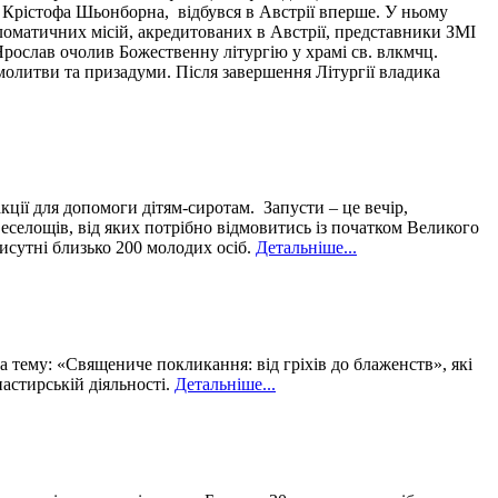
 Крістофа Шьонборна, відбувся в Австрії вперше. У ньому
ломатичних місій, акредитованих в Австрії, представники ЗМІ
а Ярослав очолив Божественну літургію у храмі св. влкмчц.
молитви та призадуми. Після завершення Літургії владика
ції для допомоги дітям-сиротам. Запусти – це вечір,
еселощів, від яких потрібно відмовитись із початком Великого
рисутні близько 200 молодих осіб.
Детальніше...
тему: «Священиче покликання: від гріхів до блаженств», які
астирській діяльності.
Детальніше...