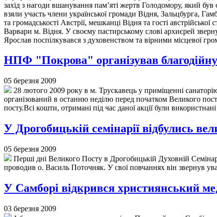
захід з нагоди вшанування пам’яті жертв Голодомору, який бу
взяли участь члени української громади Відня, Зальцбурга, Га
та громадськості Австрії, мешканці Відня та гості австрійської
Варвари м. Відня. У своєму пастирському слові архиєрей зверн
Ярослав поспілкувався з духовенством та вірними місцевої г
НПФ "Покрова" організував благодійну 
05 березня 2009
28 лютого 2009 року в м. Трускавець у приміщенні санаторію
організований в останню неділю перед початком Великого посту
посту.Всі кошти, отримані під час даної акції були використнан
У Дрогобицькій семінарії відбулись вел
05 березня 2009
Перші дні Великого Посту в Дрогобицькій Духовній Семінарі
проводив о. Василь Поточняк. У свої повчаннях він звернув ува
У Самборі відкрився християнський ме
03 березня 2009