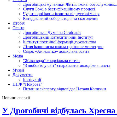
Дрогобицькі мученики
Житія, ікона, богослужіння..
Слуги Божі
в беатифікаційному процесі
Чудотворні ікони
ікони та відпустові місця
Катедральний собор
історія та сьогодення
Історія
Освіта
Дрогобицька Духовна Семінарія
Дрогобицький Катехитичний Інститут
Інститут постійної формації духовенства
Літня іконописна школа
церковне мистецтво
Садок «Ангелятко»
дошкільна освіта
Медіа
"Жива вода"
єпархіальна газета
"З любов'ю у світ"
єпархіальна молодіжна газета
Музей
Документи
Інструкції
НПФ "Покрова"
Питання експерту
відповідає Наталя Копичин
Новини єпархії
У Дрогобичі відбулась Хресна