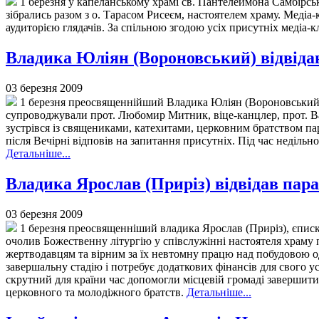
1 березня у капеланському храмі св. Пантелеймона Самбірсько
зібрались разом з о. Тарасом Рисеєм, настоятелем храму. Медіа
аудиторією глядачів. За спільною згодою усіх присутніх медіа-
Владика Юліян (Вороновський) відвіда
03 березня 2009
1 березня преосвященнійший Владика Юліян (Вороновський),
супроводжували прот. Любомир Митник, віце-канцлер, прот. Вас
зустрівся із священиками, катехитами, церковним братством па
після Вечірні відповів на запитання присутніх. Під час неділь
Детальніше...
Владика Ярослав (Приріз) відвідав пар
03 березня 2009
1 березня преосвященніший владика Ярослав (Приріз), єписк
очолив Божественну літургію у співслужінні настоятеля храму
жертводавцям та вірним за їх невтомну працю над побудовою о
завершальну стадію і потребує додаткових фінансів для свого 
скрутний для країни час допомогли місцевій громаді завершити 
церковного та молодіжного братств.
Детальніше...