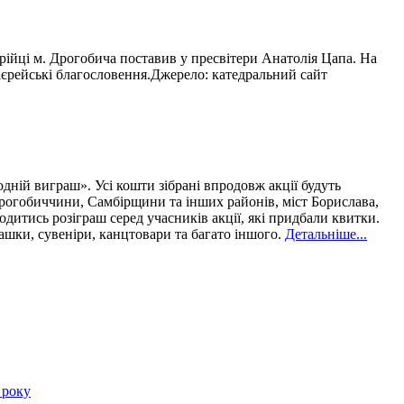
йці м. Дрогобича поставив у пресвітери Анатолія Цапа. На
 ієрейські благословення.Джерело: катедральний сайт
ній виграш». Усі кошти зібрані впродовж акції будуть
Дрогобиччини, Самбірщини та інших районів, міст Борислава,
итись розіграш серед учасників акції, які придбали квитки.
рашки, сувеніри, канцтовари та багато іншого.
Детальніше...
 року