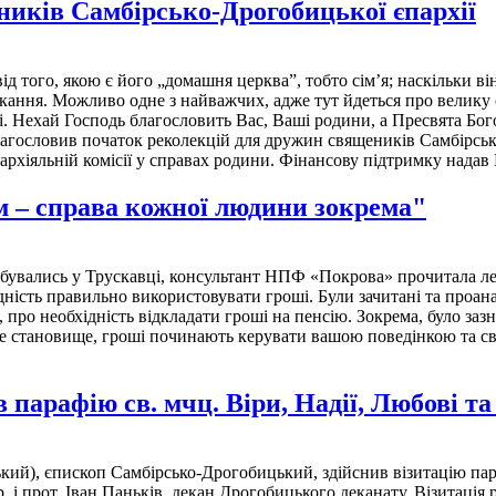
ників Самбірсько-Дрогобицької єпархії
ід того, якою є його „домашня церква”, тобто сім’я; наскільки 
ння. Можливо одне з найважчих, адже тут йдеться про велику са
ові. Нехай Господь благословить Вас, Ваші родини, а Пресвята Б
ословив початок реколекцій для дружин священиків Самбірсько-Др
пархіяльній комісії у справах родини. Фінансову підтримку над
 – справа кожної людини зокрема"
відбувались у Трускавці, консультант НПФ «Покрова» прочитала л
сть правильно використовувати гроші. Були зачитані та проаналі
про необхідність відкладати гроші на пенсію. Зокрема, було зазн
е становище, гроші починають керувати вашою поведінкою та сві
парафію св. мчц. Віри, Надії, Любові та
), єпископ Самбірсько-Дрогобицький, здійснив візитацію парафі
 прот. Іван Паньків, декан Дрогобицького деканату. Візитація 