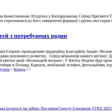
 Божественною Літургією у Катедральному Соборі Пресвятої Трі
хто спричинився до його священичої формації і уділив свої перші
ітей з потребуючих родин
ої Єпархії» проводитиме традиційну Благодійну Акцію «Великод
 вадами розумового розвитку. Серед мешканців нашого регіону: 
 квитки акції «Великодній виграш». У Квітну Неділю буде провод
і табори в Польщу, Карпати, мобільний телефон, фотоальбоми, іг
тупна
>
Кінець
>>
їнська родина в час війни: Послання Синоду Єпископів УГКЦ 2025