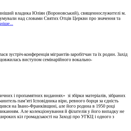
нніший владика Юліян (Вороновський), священнослужителі м.
здумували над словами Святих Отців Церкви про значення та
ніше...
я зустріч-конференція мігрантів-заробітчан та їх родин. Захід
родовжилась виступом семінарійного вокально-
ичних і пропамятних виданнях» зі збірки матеріалів, зібраних
тель пам’яті Ісповідника віри, ревного борця за єдність
вся на Івано-Франківщині, але його родина в 1950 році
ликанням. Але колекціонування й філателія у його випадку не
широких кіл громадськості на Заході про УГКЦ і одного з