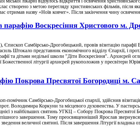
ї міської лікарні відбулось відкриття і освячення християнськог
-клас створено з метою перегляду християнських фільмів, після 
клас отримав назву «Ноїв ковчег». Після закінчення чину освяче
в парафію Воскресіння Христового м. Др
 Єпископ Самбірсько-Дрогобицький, провів візитацію парафії 
иль Штокало представник економічного відділу Єпархії, і прот.
рафії та дітьми недільнї школи "Діти Воскресіння". Архиєрей ог
ної Божественної літургії архиєрей рукоположив у пресвітери Юр
афію Покрова Пресвятої Богородиці м. С
оп-помічник Самбірсько-Дрогобицької єпархії, здійснив візитац
 прот. Володимира Коркуни та місцевого духовенства. У пастирс
днієї з найбільших святинь УГКЦ – Собору Покрова Пресвятої Б
успішного завершення. Тому преосвященніший Ярослав звернувся д
зведення величної святині. Після завершення Літургії владика о