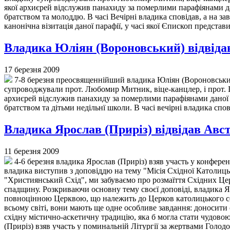
якої архиєрей відслужив панахиду за померлими парафіянами дан
братством та молоддю. В часі Вечірні владика сповідав, а на 
канонічна візитація даної парафії, у часі якої Єпископ предста
Владика Юліян (Вороновський) відвідав
17 березня 2009
7-8 березня преосвященнійший владика Юліян (Вороновський)
супроводжували прот. Любомир Митник, віце-канцлер, і прот. І
архиєрей відслужив панахиду за померлими парафіянами даної п
братством та дітьми недільнї школи. В часі вечірні владика спо
Владика Ярослав (Приріз) відвідав Авс
11 березня 2009
4-6 березня владика Ярослав (Приріз) взяв участь у конференц
владика виступив з доповіддю на тему "Місія Східної Католицьк
"Християнський Схід", ми забуваємо про розмаїття Східних Церк
спадщину. Розкриваючи основну тему своєї доповіді, владика Я
повноцінною Церквою, що належить до Церков католицького соп
всьому світі, вони мають ще одне особливе завдання: доносити
східну містично-аскетичну традицію, яка б могла стати чудово
(Приріз) взяв участь у поминальній Літургії за жертвами Голод