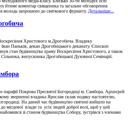
о молодіжного медіа-класу. Близько 30-ти молодих осіб
яких йтиме коментар священика та загальне обговорення
ння молодь запрошено до святкового фуршету.
Детальніше...
огобича
Воскресіння Христового м.Дрогобича. Владику
 Іван Паньків, декан Дрогобицького деканату. Єпископ
лянув стан будівництва храму Воскресіння Христового, а також
ія Сільника, випускника Дрогобицької Духовної Семінарії.
амбора
ію парафії Покрова Пресвятої Богородиці м. Самбора. Архиєрей
ькому зверненні владика Ярослав склав подяку настоятелю,
огородиці. На даний час будівництво святині вийшло на
о місцевої влади та усіх людей доброї волі, щоб у цей
знайомився зі станом будівництва Собору, зустрівся з членами