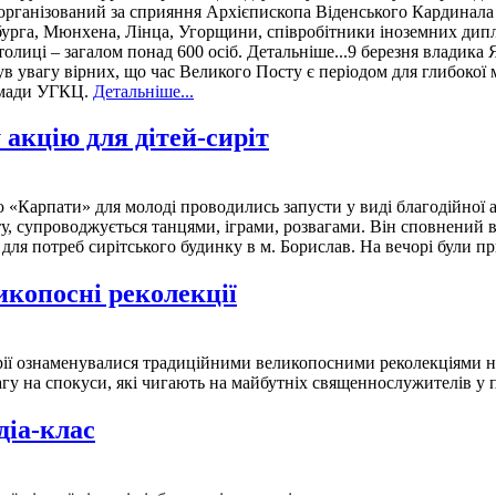
в організований за сприяння Архієпископа Віденського Кардинала
мбурга, Мюнхена, Лінца, Угорщини, співробітники іноземних дип
 столиці – загалом понад 600 осіб. Детальніше...9 березня владик
ув увагу вірних, що час Великого Посту є періодом для глибокої 
ромади УГКЦ.
Детальніше...
акцію для дітей-сиріт
 «Карпати» для молоді проводились запусти у виді благодійної ак
, супроводжується танцями, іграми, розвагами. Він сповнений в
і для потреб сирітського будинку в м. Борислав. На вечорі були п
икопосні реколекції
ї ознаменувалися традиційними великопосними реколекціями на 
гу на спокуси, які чигають на майбутніх священнослужителів у п
діа-клас