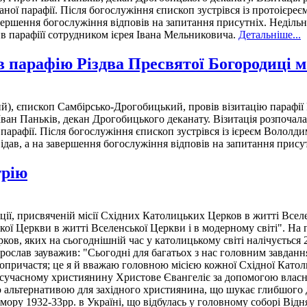
ої парафії. Після богослужіння єпископ зустрівся із протоієреє
завершення богослужіння відповів на запитання присутніх. Неді
вив парафіїї сотрудником ієрея Івана Мельниковича.
Детальніше...
 парафію Різдва Пресвятої Богородиці м
, єпископ Самбірсько-Дрогобицький, провів візитацію парафії 
ван Паньків, декан Дрогобицького деканату. Візитація розпочала
арафії. Після богослужіння єпископ зустрівся із ієреєм Вололд
відав, а на завершення богослужіння відповів на запитання прису
трію
ії, присвяченій місії Східних Католицьких Церков в житті Вселен
ої Церкви в житті Вселенської Церкви і в модерному світі". На 
ов, яких на сьогоднішній час у католицькому світі налічується 
рослав зауважив: "Сьогодні для багатьох з нас головним завданн
ричастя; це я й вважаю головною місією кожної Східної Католи
 сучасному християнину Христове Євангеліє за допомогою власно
ю альтернативою для західного християнина, що шукає глибшого 
омору 1932-33рр. в Україні, що відбулась у головному соборі Ві