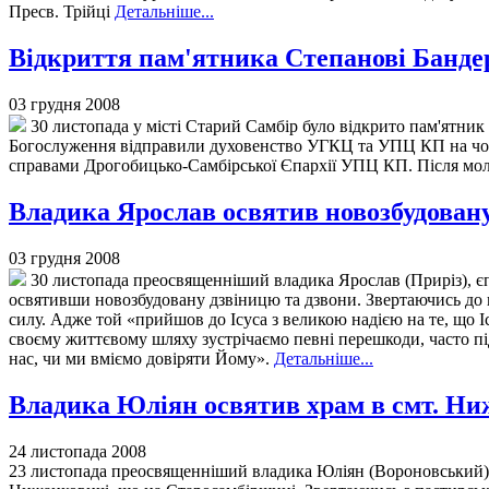
Пресв. Трійці
Детальніше...
Відкриття пам'ятника Степанові Банде
03 грудня 2008
30 листопада у місті Старий Самбір було відкрито пам'ятни
Богослуження відправили духовенство УГКЦ та УПЦ КП на чо
справами Дрогобицько-Самбірської Єпархії УПЦ КП. Після моли
Владика Ярослав освятив новозбудовану
03 грудня 2008
30 листопада преосвященніший владика Ярослав (Приріз), єп
освятивши новозбудовану дзвіницю та дзвони. Звертаючись до ві
силу. Адже той «прийшов до Ісуса з великою надією на те, що 
своєму життєвому шляху зустрічаємо певні перешкоди, часто пі
нас, чи ми вміємо довіряти Йому».
Детальніше...
Владика Юліян освятив храм в смт. Ни
24 листопада 2008
23 листопада преосвященніший владика Юліян (Вороновський), 