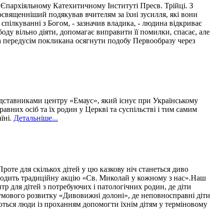
Єпархіяльному Катехитичному Інституті Пресв. Трійці. З
священніший подякував вчителям за їхні зусилля, які вони
пілкуванні з Богом, - зазначив владика, - людина відкриває
оду вільно діяти, допомагає виправити її помилки, спасає, але
на передусім покликана осягнути подобу Первообразу через
едставниками центру «Емаус», який існує при Українському
них осіб та їх родин у Церкві та суспільстві і тим самим
їні.
Детальніше...
оте для скількох дітей у цю казкову ніч станеться диво
водить традиційну акцію «Св. Миколай у кожному з нас».Наш
р для дітей з потребуючих і патологічних родин, де діти
зумового розвитку «Дивовижні долоні», де неповносправні діти
ються люди із проханням допомогти їхнім дітям у терміновому