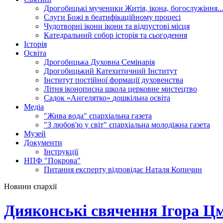
Дрогобицькі мученики
Житія, ікона, богослужіння..
Слуги Божі
в беатифікаційному процесі
Чудотворні ікони
ікони та відпустові місця
Катедральний собор
історія та сьогодення
Історія
Освіта
Дрогобицька Духовна Семінарія
Дрогобицький Катехитичний Інститут
Інститут постійної формації духовенства
Літня іконописна школа
церковне мистецтво
Садок «Ангелятко»
дошкільна освіта
Медіа
"Жива вода"
єпархіальна газета
"З любов'ю у світ"
єпархіальна молодіжна газета
Музей
Документи
Інструкції
НПФ "Покрова"
Питання експерту
відповідає Наталя Копичин
Новини єпархії
Дияконські свячення Ігора Ц