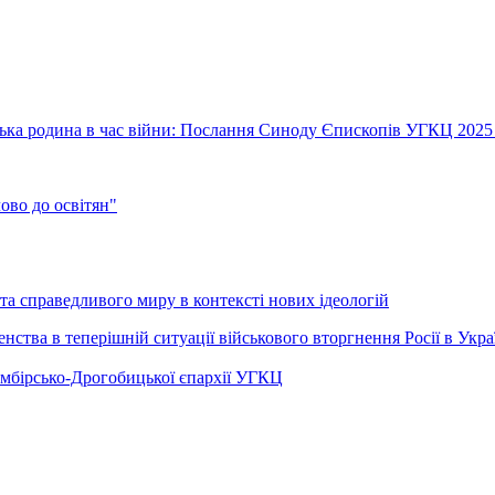
їнська родина в час війни: Послання Синоду Єпископів УГКЦ 2025
во до освітян"
а справедливого миру в контексті нових ідеологій
ства в теперішній ситуації військового вторгнення Росії в Укра
Самбірсько-Дрогобицької єпархії УГКЦ