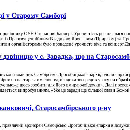
рі у Старому Самборі
к провіднику ОУН Степанові Бандері. Урочистість розпочалася па
лі із Преосвященнійшим Владикою Ярославом (Прирізом) та П
тви організаторами було проведене урочисте віче та концерт.Дж
 дзвіницю у с. Завадка, що на Старосам
ископ-помічник Самбірсько-Дрогобицької єпархії, очолив архиєр
рних з пастирським словом, владика зосередив увагу на образі с
Ісус зможе щось зробити для його вмираючої дочки». Далі преосв
ддається випробуванням. «Усе це заради ще більшої слави Божої!
жанковичі, Старосамбірського р-ну
правлячий архиєрей Самбірсько-Дрогобицької єпархії відслужив