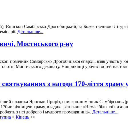
, Єпископ Самбірсько-Дрогобицький, за Божественною Літургіє
емінарії.
Детальніше...
овичі, Мостиського р-ну
п-помічник Самбірсько-Дрогобицької єпархії, взяв участь у юві
та отці Мостиського деканату. Наприкінці урочистостей настоят
святкуваннях з нагоди 170-ліття храму у
ніший владика Ярослав Приріз, єпископ-помічник Самбірсько-Дро
 170-ю річницею храму, владика зазначив: «Немає більшої виховно
роблять з неї доброго і мудрого громадянина».
Детальніше...
тупна
>
Кінець
>>