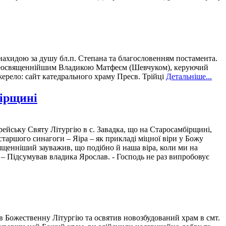
нахидою за душу бл.п. Степана та благословенням постамента.
реосвященнійшим Владикою Матфеєм (Шевчуком), керуючий
ерело: сайт катедрального храму Пресв. Трійці
Детальніше...
бірщині
ейську Святу Літургію в с. Завадка, що на Старосамбірщині,
таршого синагоги – Яіра – як прикладі міцної віри у Божу
ященніший зауважив, що подібно й наша віра, коли ми на
 – Підсумував владика Ярослав. - Господь не раз випробовує
 Божественну Літургію та освятив новозбудований храм в смт.