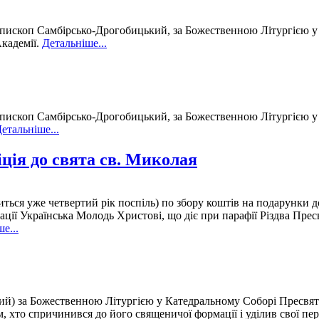
ископ Самбірсько-Дрогобицький, за Божественною Літургією у 
Академії.
Детальніше...
ископ Самбірсько-Дрогобицький, за Божественною Літургією у 
етальніше...
іція до свята св. Миколая
иться уже четвертий рік поспіль) по збору коштів на подарунки до 
ації Українська Молодь Христові, що діє при парафії Різдва Прес
е...
) за Божественною Літургією у Катедральному Соборі Пресвятої
м, хто спричинився до його священичої формації і уділив свої пе