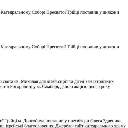
Катедральному Соборі Пресвятої Трійці поставив у диякони
Катедральному Соборі Пресвятої Трійці поставив у диякони
свята св. Миколая для дітей сиріт та дітей з багатодітних
вятої Богородиці у м. Самборі, даною акцією цього року
 Трійці м. Дрогобича поставив у пресвітери Олега Здреника.
рші ієрейські благословення. Джерело: сайт катедрального храму