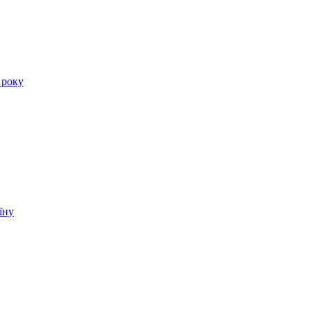
 року
їну