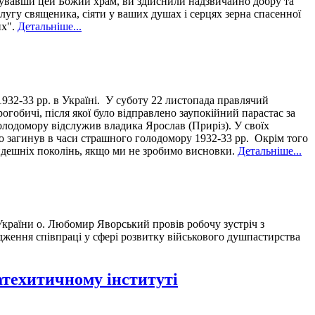
дувавши цей Божий храм, ви здійснили надзвичайно добру та
лугу священика, сіяти у ваших душах і серцях зерна спасенної
их".
Детальніше...
932-33 рр. в Україні. У суботу 22 листопада правлячий
гобичі, після якої було відправлено заупокійний парастас за
голодомору відслужив владика Ярослав (Приріз). У своїх
о загинув в часи страшного голодомору 1932-33 рр. Окрім того
йдешніх поколінь, якщо ми не зробимо висновки.
Детальніше...
України о. Любомир Яворський провів робочу зустріч з
дження співпраці у сфері розвитку військового душпастирства
атехитичному інституті