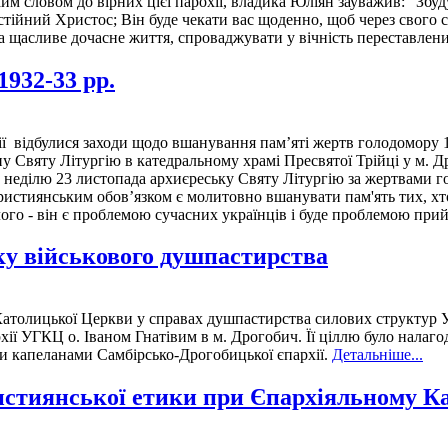
им словом до вірних цієї парохії, владика Юліян зауважив: "Збу
тійний Христос; Він буде чекати вас щоденно, щоб через свого с
на щасливе дочасне життя, спроваджувати у вічність переставлен
932-33 рр.
ї відбулися заходи щодо вшанування пам’яті жертв голодомору 1
Святу Літургію в катедральному храмі Пресвятої Трійці у м. Дро
А у неділю 23 листопада архиєреську Святу Літургію за жертвами 
истиянським обов’язком є молитовно вшанувати пам'ять тих, хт
ого - він є проблемою сучасних українців і буде проблемою при
ку військового душпастирства
-Католицької Церкви у справах душпастирства силових структур 
ї УГКЦ о. Іваном Гнатівим в м. Дрогобич. Її ціллю було налаго
ими капеланами Самбірсько-Дрогобицької єпархії.
Детальніше...
истиянської етики при Єпархіяльному К