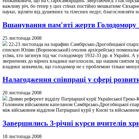
Нижанковичі, що на Старосамбірщині. Звертаючись з пастирськ
важливу річ, бо тепер у цих стінах постійно мешкатиме Євхарис
науки, зціляти від душевних та тілесних недуг, благословляти 
Вшанування пам'яті жертв Голодомору 1
25 листопада 2008
22-23 листопада на парафіях Самбірсько-Дрогобицької єпархі
єпископ Юліян (Вороновський) очолив архієрейську поминальну 
усіма, хто загинув під час голодомору 1932-33 рр. в Україні. 
зверненнях до вірних владики наголосили, що нашим святим хр
владики зазначили, що голодомор не є проблемою тільки минул
Налагодження співпраці у сфері розвит
20 листопада 2008
Днями референт відділу Патріаршої курії Української Греко
Головним військовим капеланом Самбірсько-Дрогобицької єпархі
між військовим відділом Патріаршої курії у Києві та військов
Завершились 3-річні курси вчителів хр
18 листопада 2008