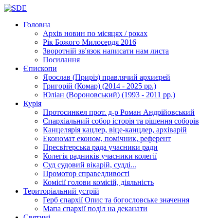
Головна
Архів новин
по місяцях / роках
Рік Божого Милосердя
2016
Зворотній зв'язок
написати нам листа
Посилання
Єпископи
Ярослав (Приріз)
правлячий архиєрей
Григорій (Комар)
(2014 - 2025 рр.)
Юліан (Вороновський)
(1993 - 2011 рр.)
Курія
Протосинкел
прот. д-р Роман Андрійовський
Єпархіальний собор
історія та рішення соборів
Канцелярія
кацлер, віце-канцлер, архіварій
Економат
економ, помічник, референт
Пресвітерська рада
учасники ради
Колегія радників
учасники колегії
Суд
судовий вікарій, судді...
Промотор справедливості
Комісії
голови комісій, діяльність
Територіальний устрій
Герб єпархії
Опис та богословське значення
Мапа єпархії
поділ на деканати
Святині