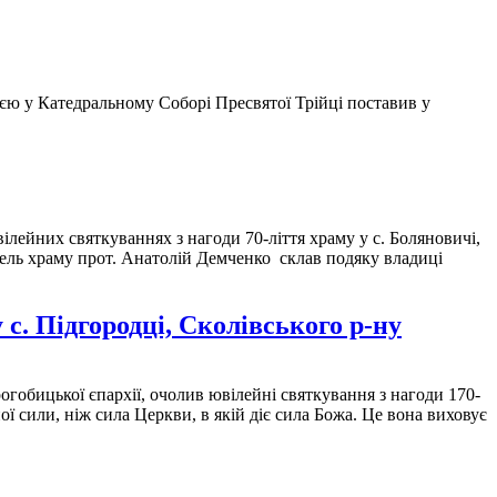
ю у Катедральному Соборі Пресвятої Трійці поставив у
лейних святкуваннях з нагоди 70-ліття храму у с. Боляновичі,
ель храму прот. Анатолій Демченко склав подяку владиці
 с. Підгородці, Сколівського р-ну
гобицької єпархії, очолив ювілейні святкування з нагоди 170-
ї сили, ніж сила Церкви, в якій діє сила Божа. Це вона виховує