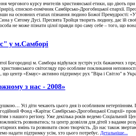
я чергового курсу вчителів християнської етики, що діють при 
риріз), єпископ-помічник Самбірсько-Дрогобицької єпархії. Прео
вши на основних етапах пізнання людино Божої Премудрості: «У с
ина у Сятому Дусі. Пресвята Тройця творить людину, дає їй своб
особа не може пізнати цілої правди про саму себе – того, що во
с" у м.Самборі
ої Богородиці м. Самбора відбулася зустріч усіх бажаючих з пр
християнського світогляду про особливе покликання неповносправ
и, що центр «Емаус» активно підтримує рух "Віра і Світло" в Укра
жному з нас - 2008»
душкою… Усі діти чекають цього дня із особливим нетерпінням. Пр
агодійний Фонд «Карітас Самбірсько-Дрогобицької Єпархії» про
ям з нашого регіону. Уже декілька років ведемо Соціальний Цент
ожливість розвиватись; та центр дозвілля для дітей з вадами ро
нтарних вмінь та розвивати свою творчість. До нас також зверта
емо надати підтримку усім, хто цього потребує.
Детальніше...