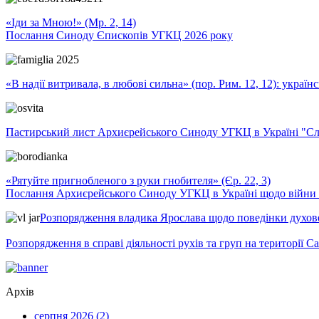
«Іди за Мною!» (Мр. 2, 14)
Послання Синоду Єпископів УГКЦ 2026 року
«В надії витривала, в любові сильна» (пор. Рим. 12, 12): укра
Пастирський лист Архиєрейського Синоду УГКЦ в Україні "Сло
«Рятуйте пригнобленого з руки гнобителя» (Єр. 22, 3)
Послання Архиєрейського Синоду УГКЦ в Україні щодо війни т
Розпорядження владика Ярослава щодо поведінки духовен
Розпорядження в справі діяльності рухів та груп на території 
Архів
серпня 2026 (2)