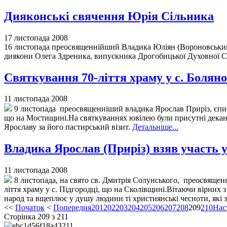
Дияконські свячення Юрія Сільника
17 листопада 2008
16 листопада преосвященнійший Владика Юліян (Вороновський)
диякони Олега Здреника, випускника Дрогобицької Духовної С
Святкування 70-ліття храму у с. Болян
11 листопада 2008
9 листопада преосвященніший владика Ярослав Приріз, єписко
що на Мостищині.На святкуваннях ювілею були присутні декан 
Ярославу за його пастирський візит.
Детальніше...
Владика Ярослав (Приріз) взяв участь у 
11 листопада 2008
8 листопада, на свято св. Дмитрія Солунського, преосвящен
ліття храму у с. Підгородці, що на Сколівщині.Вітаючи вірних з
народ та вщеплює у душу людини ті християнські чесноти, які з
<<
Початок
<
Попередня
201
202
203
204
205
206
207
208
209
210
Нас
Сторінка 209 з 211