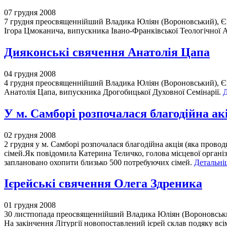
07 грудня 2008
7 грудня преосвященнійший Владика Юліян (Вороновський), Єп
Ігора Цмоканича, випускника Івано-Франківської Теологічної 
Дияконські свячення Анатолія Цапа
04 грудня 2008
4 грудня преосвященнійший Владика Юліян (Вороновський), Єп
Анатолія Цапа, випускника Дрогобицької Духовної Семінарії.
Д
У м. Самборі розпочалася благодійна ак
02 грудня 2008
2 грудня у м. Самборі розпочалася благодійна акція (яка провод
сімей.Як повідомила Катерина Теличко, голова місцевої організ
заплановано охопити близько 500 потребуючих сімей.
Детальніш
Ієрейські свячення Олега Здреника
01 грудня 2008
30 листпопада преосвященнійший Владика Юліян (Вороновський
На закінчення Літургії новопоставлений ієрей склав подяку всі