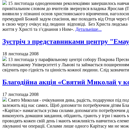
15 листопада одноденними реколекціями завершилось навчанн
привітальним словом до вчителів звернувся владика Ярослав (П
виявили у пізнанні основ християнського віровчення, наголоси
премудрий Божий задум спасіння, яке походить від Отця через С
в свою чергу очікує від людини відповіді. Без Христа людська 
життя у Христі та з’єднання з Ним».
Детальніше...
Зустріч з представниками центру "Емау
18 листопада 2008
13 листопада у парафіяльному центрі собору Покрова Пресвят
Католицькому Університеті у Львові та займається поширенням 
свідчить про гідність та цінність кожної людини. Слід зазначит
Благодійна акція «Святий Миколай у ко
17 листопада 2008
Свято Миколая - очікування дива, радість, подарунки під по
залежить від нас самих. Щоб допомогти потребуючим дітям Бл
«Карітас» намагається усіма силами допомагати потребуючим діт
виконують домашня завдання, обідають, грають у ігри і мають м
проводять кожен свій день і мають можливість навчитись елеме
лікуванні чи операції. Силами лише одного Карітасу ми не мож