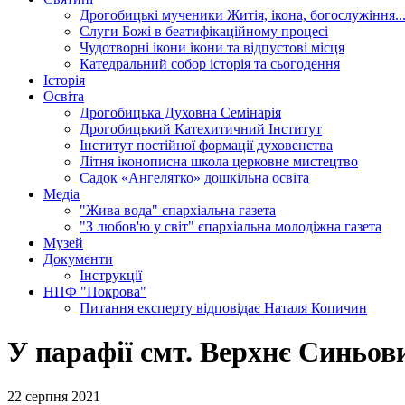
Дрогобицькі мученики
Житія, ікона, богослужіння..
Слуги Божі
в беатифікаційному процесі
Чудотворні ікони
ікони та відпустові місця
Катедральний собор
історія та сьогодення
Історія
Освіта
Дрогобицька Духовна Семінарія
Дрогобицький Катехитичний Інститут
Інститут постійної формації духовенства
Літня іконописна школа
церковне мистецтво
Садок «Ангелятко»
дошкільна освіта
Медіа
"Жива вода"
єпархіальна газета
"З любов'ю у світ"
єпархіальна молодіжна газета
Музей
Документи
Інструкції
НПФ "Покрова"
Питання експерту
відповідає Наталя Копичин
У парафії смт. Верхнє Синьов
22 серпня 2021