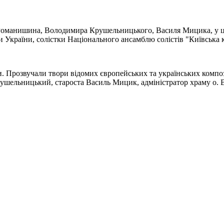
 Романишина, Володимира Крушельницького, Василя Мицика, у ц
и України, солістки Національного ансамблю солістів "Київська
ями. Прозвучали твори відомих європейських та українських ком
шельницький, староста Василь Мицик, адміністратор храму о.