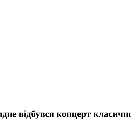
.
идне відбувся концерт класично