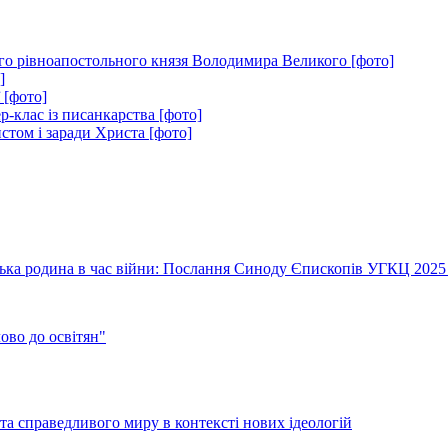
того рівноапостольного князя Володимира Великого [фото]
]
 [фото]
-клас із писанкарства [фото]
стом і заради Христа [фото]
їнська родина в час війни: Послання Синоду Єпископів УГКЦ 2025
во до освітян"
а справедливого миру в контексті нових ідеологій