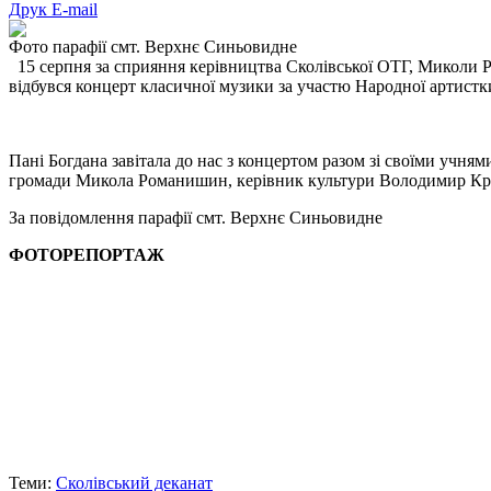
Друк
E-mail
Фото парафії смт. Верхнє Синьовидне
15 серпня за сприяння керівництва Сколівської ОТГ, Миколи
відбувся концерт класичної музики за участю Народної артистк
Пані Богдана завітала до нас з концертом разом зі своїми учн
громади Микола Романишин, керівник культури Володимир Кру
За повідомлення парафії смт. Верхнє Синьовидне
ФОТОРЕПОРТАЖ
Теми:
Сколівський деканат