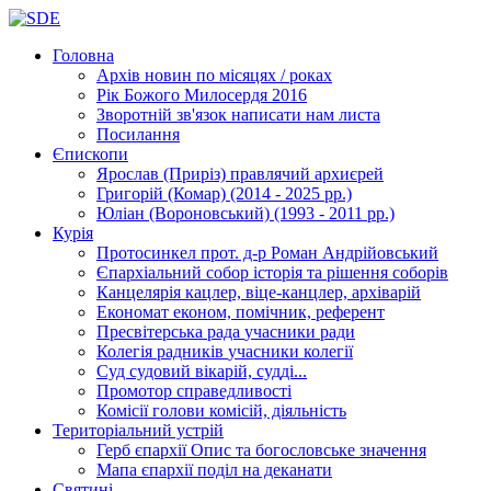
Головна
Архів новин
по місяцях / роках
Рік Божого Милосердя
2016
Зворотній зв'язок
написати нам листа
Посилання
Єпископи
Ярослав (Приріз)
правлячий архиєрей
Григорій (Комар)
(2014 - 2025 рр.)
Юліан (Вороновський)
(1993 - 2011 рр.)
Курія
Протосинкел
прот. д-р Роман Андрійовський
Єпархіальний собор
історія та рішення соборів
Канцелярія
кацлер, віце-канцлер, архіварій
Економат
економ, помічник, референт
Пресвітерська рада
учасники ради
Колегія радників
учасники колегії
Суд
судовий вікарій, судді...
Промотор справедливості
Комісії
голови комісій, діяльність
Територіальний устрій
Герб єпархії
Опис та богословське значення
Мапа єпархії
поділ на деканати
Святині