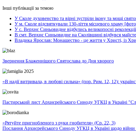
Інші публікації за темою
У Сколе духовенство та вірні зустріли ікону та мощі свя
У м. Сколе відсвяткували 130-ліття місцевого храму [фото
У с. Верхнє Синьовидне відбулись великопосні реколекції
В смт. Верхнє Синьовидне на Сколівщині відбувся майстер
Владика Ярослав: Монашество - це життя у Христі, із Хри
Звернення Блаженнішого Святослава до Дня хворого
«В надії витривала, в любові сильна» (пор. Рим. 12, 12): укра
Пастирський лист Архиєрейського Синоду УГКЦ в Україні "Сло
«Рятуйте пригнобленого з руки гнобителя» (Єр. 22, 3)
Послання Архиєрейського Синоду УГКЦ в Україні щодо війни т