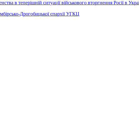
ства в теперішній ситуації військового вторгнення Росії в Укра
Самбірсько-Дрогобицької єпархії УГКЦ