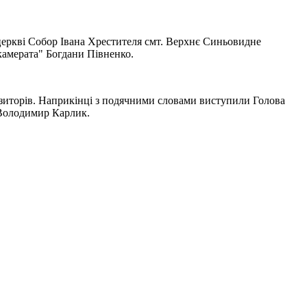
еркві Собор Івана Хрестителя смт. Верхнє Синьовидне
 камерата" Богдани Півненко.
позиторів. Наприкінці з подячними словами виступили Голова
 Володимир Карлик.