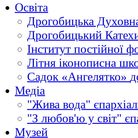
Освіта
Дрогобицька Духовна
Дрогобицький Катехи
Інститут постійної ф
Літня іконописна шк
Садок «Ангелятко»
д
Медіа
"Жива вода"
єпархіал
"З любов'ю у світ"
єп
Музей