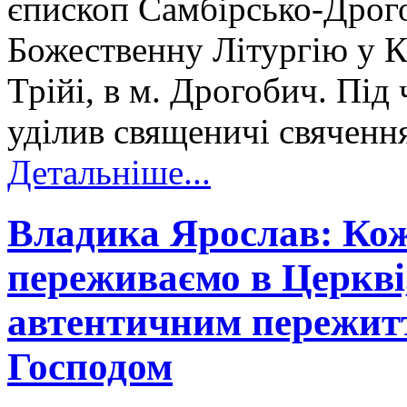
єпископ Самбірсько-Дрог
Божественну Літургію у К
Трійі, в м. Дрогобич. Під
уділив священичі свяченн
Детальніше...
Владика Ярослав: Кож
переживаємо в Церкві
автентичним пережитт
Господом