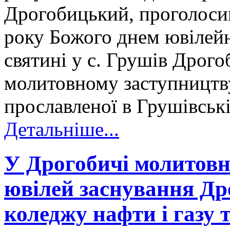
Дрогобицький, проголосив
року Божого днем ювілейн
святині у с. Грушів Дрого
молитовному заступництву
прославленої в Грушівські
Детальніше...
У Дрогобичі молитовн
ювілей заснування Др
коледжу нафти і газу 