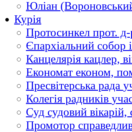
Юліан (Вороновськи
Курія
Протосинкел
прот. д
Єпархіальний собор
Канцелярія
кацлер, в
Економат
економ, по
Пресвітерська рада
у
Колегія радників
учас
Суд
судовий вікарій, с
Промотор справедлив