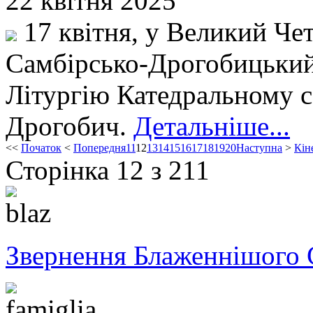
22 квітня 2025
17 квітня, у Великий Чет
Самбірсько-Дрогобицький
Літургію Катедральному со
Дрогобич.
Детальніше...
<<
Початок
<
Попередня
11
12
13
14
15
16
17
18
19
20
Наступна
>
Кін
Сторінка 12 з 211
Звернення Блаженнішого 