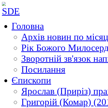
Головна
Архів новин
по місяц
Рік Божого Милосер
Зворотній зв'язок
нап
Посилання
Єпископи
Ярослав (Приріз)
пра
Григорій (Комар)
(20