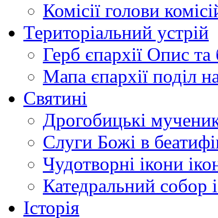
Комісії
голови комісі
Територіальний устрій
Герб єпархії
Опис та 
Мапа єпархії
поділ н
Святині
Дрогобицькі мучени
Слуги Божі
в беатиф
Чудотворні ікони
іко
Катедральний собор
Історія