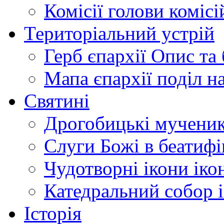
Комісії
голови комісі
Територіальний устрій
Герб єпархії
Опис та 
Мапа єпархії
поділ н
Святині
Дрогобицькі мучени
Слуги Божі
в беатиф
Чудотворні ікони
іко
Катедральний собор
Історія