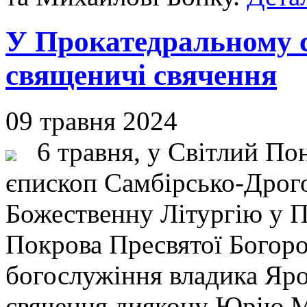
У Прокатедральному с
священичі свячення
09 травня 2024
6 травня, у Світлий Пон
єпископ Самбірсько-Дрог
Божественну Літургію у 
Покрова Пресвятої Богород
богослужіння владика Яро
свячення диякону Юрію 