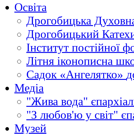
Освіта
Дрогобицька Духовна
Дрогобицький Катехи
Інститут постійної ф
Літня іконописна шк
Садок «Ангелятко»
д
Медіа
"Жива вода"
єпархіал
"З любов'ю у світ"
єп
Музей