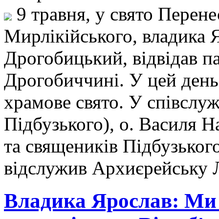
9 травня, у свято Перен
Мирлікійського, владика 
Дрогобицький, відвідав п
Дрогобиччині. У цей день
храмове свято. У співслуж
Підбузького), о. Василя Н
та священиків Підбузьког
відслужив Архиєрейську 
Владика Ярослав: Ми 