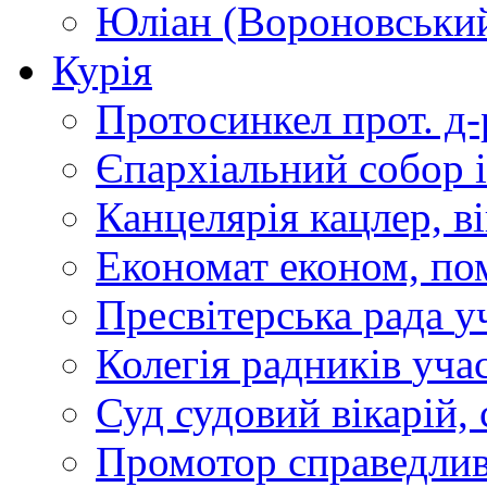
Юліан (Вороновськи
Курія
Протосинкел
прот. д
Єпархіальний собор
Канцелярія
кацлер, в
Економат
економ, по
Пресвітерська рада
у
Колегія радників
учас
Суд
судовий вікарій, с
Промотор справедлив