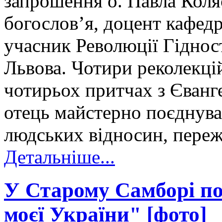
запрошення о. Павла Коля
богослов’я, доцент кафед
учасник Революції Гідност
Львова. Чотири реколекцій
чотирьох притчах з Єванге
отець майстерно поєднува
людських відносин, переж
Детальніше...
У Старому Самборі п
моєї України" [фото]