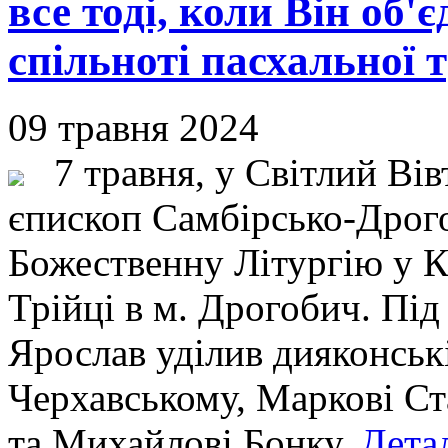
все тоді, коли Він об'
спільноті пасхальної 
09 травня 2024
7 травня, у Світлий Вів
єпископ Самбірсько-Дрог
Божественну Літургію у К
Трійці в м. Дрогобич. Під
Ярослав уділив дияконськ
Черхавському, Маркові Ст
та Михайлові Бонку.
Детал