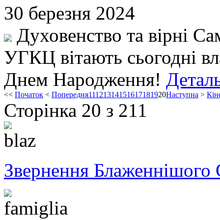
30 березня 2024
Духовенство та вірні Са
УГКЦ вітають сьогодні вл
Днем Народження!
Деталь
<<
Початок
<
Попередня
11
12
13
14
15
16
17
18
19
20
Наступна
>
Кін
Сторінка 20 з 211
Звернення Блаженнішого 