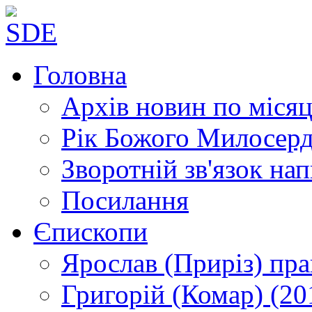
Головна
Архів новин
по місяц
Рік Божого Милосер
Зворотній зв'язок
нап
Посилання
Єпископи
Ярослав (Приріз)
пра
Григорій (Комар)
(20