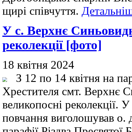
щирі співчуття.
Детальніш
У с. Верхнє Синьовид
реколекції [фото]
18 квітня 2024
З 12 по 14 квітня на пар
Хрестителя смт. Верхнє С
великопосні реколекції. У 
повчання виголошував о. 
парафії Різдва Пресвятої 