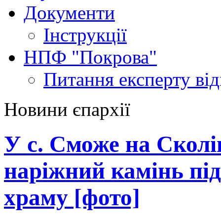
Документи
Інструкції
НПФ "Покрова"
Питання експерту
ві
Новини єпархії
У с. Сможе на Скол
наріжний камінь під
храму [фото]