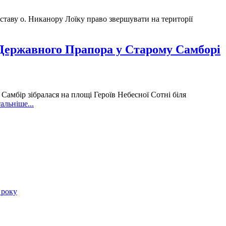
ставу о. Никанору Лоїку право звершувати на території
 Державного Прапора у Старому Самборі
амбір зібралася на площі Героїв Небесної Сотні біля
альніше...
 року