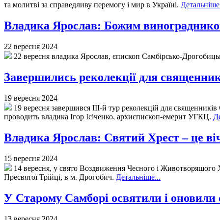
та молитві за справедливу перемогу і мир в Україні.
Детальніше.
Владика Ярослав: Божим виноградником 
22 вересня 2024
22 вересня владика Ярослав, єпископ Самбірсько-Дрогобицьк
Завершились реколекції для священникі
19 вересня 2024
19 вересня завершився ІІІ-й тур реколекцій для священників
проводить владика Ігор Ісіченко, архиєпископ-емерит УГКЦ.
Де
Владика Ярослав: Святий Хрест – це ві
15 вересня 2024
14 вересня, у свято Воздвиження Чесного і Животворящого 
Пресвятої Трійці, в м. Дрогобич.
Детальніше...
У Старому Самборі освятили і оновили
13 вересня 2024