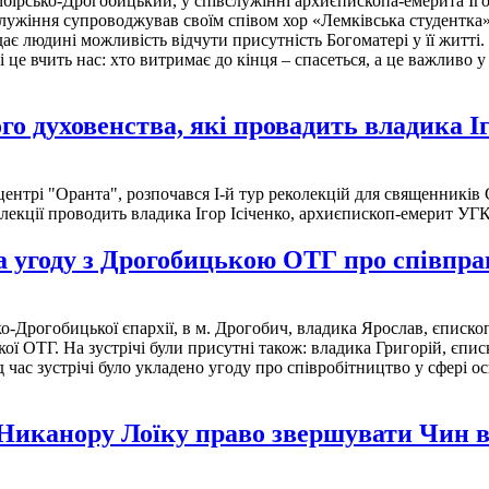
рсько-Дрогобицький, у співслужінні архиєпископа-емерита Ігоря 
ослужіння супроводжував своїм співом хор «Лемківська студентка»
дає людині можливість відчути присутність Богоматері у її житті
і це вчить нас: хто витримає до кінця – спасеться, а це важливо 
го духовенства, які провадить владика Іг
центрі "Оранта", розпочався І-й тур реколекцій для священників
олекції проводить владика Ігор Ісіченко, архиєпископ-емерит УГ
 угоду з Дрогобицькою ОТГ про співпрац
о-Дрогобицької єпархії, в м. Дрогобич, владика Ярослав, єписко
 ОТГ. На зустрічі були присутні також: владика Григорій, єпис
ід час зустрічі було укладено угоду про співробітництво у сфер
Никанору Лоїку право звершувати Чин в