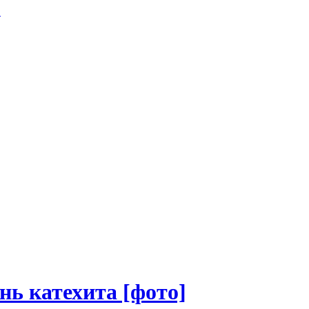
.
нь катехита [фото]