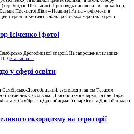
(Ісіченко) та владики Іринея (Білика), а також собору
 (кер. Богдан Шкільник). Проповідь виголосив владика Ігор,
. Батьки Пречистої Діви – Йоаким і Анна – очікуючи її
у цей період повномасштабної російської збройної агресії
ор Ісіченко [фото]
 Самбірсько-Дрогобицької єпархії. На запрошення владики
КЦ.
Детальніше...
ю у сфері освіти
п Самбірсько-Дрогобицький, зустрівся з паном Тарасом
коп-помічник Самбірсько-Дрогобицької єпархії, та пан Тарас
і освіти між Самбірсько-Дрогобицькою єпархією та Дрогобицькою
еликого екзорцизму на території