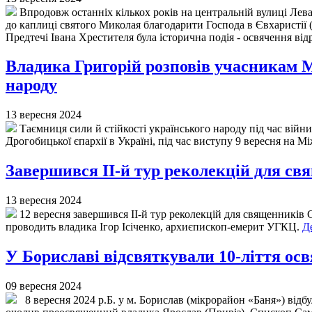
Впродовж останніх кількох років на центральній вулиці Лев
до каплиці святого Миколая благодарити Господа в Євхаристії (в
Предтечі Івана Хрестителя була історична подія - освячення ві
Владика Григорій розповів учасникам 
народу
13 вересня 2024
Таємниця сили й стійкості українського народу під час війни
Дрогобицької єпархії в Україні, під час виступу 9 вересня на 
Завершився ІI-й тур реколекцій для свя
13 вересня 2024
12 вересня завершився ІІ-й тур реколекцій для священників 
проводить владика Ігор Ісіченко, архиєпископ-емерит УГКЦ.
Де
У Бориславі відсвяткували 10-ліття осв
09 вересня 2024
8 вересня 2024 р.Б. у м. Борислав (мікрорайон «Баня») відб