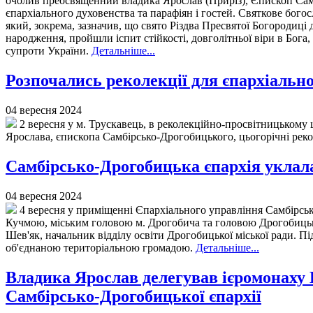
очолив преосвященний владика Ярослав (Приріз), Єпископ Самбі
єпархіального духовенства та парафіян і гостей. Святкове бог
який, зокрема, зазначив, що свято Різдва Пресвятої Богородиці 
народження, пройшли іспит стійкості, довголітньої віри в Бога, 
супроти України.
Детальніше...
Розпочались реколекції для єпархіально
04 вересня 2024
2 вересня у м. Трускавець, в реколекційно-просвітницькому 
Ярослава, єпископа Самбірсько-Дрогобицького, цьогорічні рек
Самбірсько-Дрогобицька єпархія уклала
04 вересня 2024
4 вересня у приміщенні Єпархіального управління Самбірськ
Кучмою, міським головою м. Дрогобича та головою Дрогобицької
Шев'як, начальник відділу освіти Дрогобицької міської ради. П
об'єднаною територіальною громадою.
Детальніше...
Владика Ярослав делегував ієромонаху 
Самбірсько-Дрогобицької єпархії