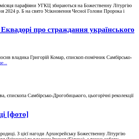
о місяця парафіяни УГКЦ збираються на Божественну Літургію
ня 2024 р. Б на свято Усікновення Чесної Голови Пророка і
 Еквадорі про страждання українського
голосив владика Григорій Комар, єпископ-помічник Самбірсько-
е...
ва, єпископа Самбірсько-Дрогобицького, цьогорічні реколекції
і [фото]
городиці. З цієї нагоди Архиєрейську Божественну Літургію