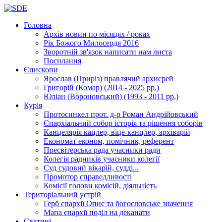
Головна
Архів новин
по місяцях / роках
Рік Божого Милосердя
2016
Зворотній зв'язок
написати нам листа
Посилання
Єпископи
Ярослав (Приріз)
правлячий архиєрей
Григорій (Комар)
(2014 - 2025 рр.)
Юліан (Вороновський)
(1993 - 2011 рр.)
Курія
Протосинкел
прот. д-р Роман Андрійовський
Єпархіальний собор
історія та рішення соборів
Канцелярія
кацлер, віце-канцлер, архіварій
Економат
економ, помічник, референт
Пресвітерська рада
учасники ради
Колегія радників
учасники колегії
Суд
судовий вікарій, судді...
Промотор справедливості
Комісії
голови комісій, діяльність
Територіальний устрій
Герб єпархії
Опис та богословське значення
Мапа єпархії
поділ на деканати
Святині