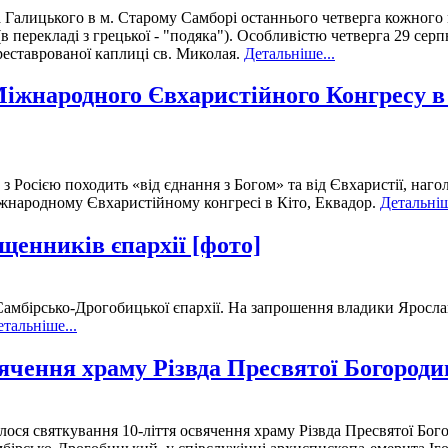
а Галицького в м. Старому Самборі останнього четверга кожног
 перекладі з грецької - "подяка"). Особливістю четверга 29 серп
дреставрованої каплиці св. Миколая.
Детальніше...
Міжнародного Євхаристійного Конгресу в
 з Росією походить «від єднання з Богом» та від Євхаристії, на
Міжнародному Євхаристійному конгресі в Кіто, Еквадор.
Детальніш
щенників єпархії [фото]
Самбірсько-Дрогобицької єпархії. На запрошення владики Яросла
тальніше...
ячення храму Різвда Пресвятої Богородиц
улося святкування 10-ліття освячення храму Різвда Пресвятої Бо