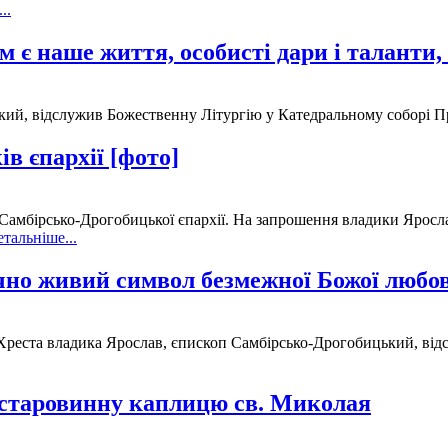
..
є наше життя, особисті дари і таланти, 
ий, відслужив Божественну Літургію у Катедральному соборі Пре
в єпархії [фото]
 Самбірсько-Дрогобицької єпархії. На запрошення владики Яросла
тальніше...
чно живий символ безмежної Божої любов
Хреста владика Ярослав, єпископ Самбірсько-Дрогобицький, від
 старовинну каплицю св. Миколая