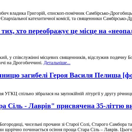
гобич владика Григорій, єпископ-помічник Самбірсько-Дрогобицьк
Єпархіальної катехитичної комісії, та священники Самбірсько-Др
 тих, хто переображує це місце на «неоп
ий, у співслужінні місцевих священників, відслужив подячну Бо
тичі на Дрогобиччині.
Детальніше...
чницю загибелі Героя Василя Пелиша [ф
ая УГКЦ спільно зібралася на заупокійній літургії у другу річн
а Сіль - Лаврів" присвячена 35-літтю в
 Богородиці, чисельні прочани зі Старої Солі, Старого Самбора т
ни щорічно починається осіння проща Стара Сіль – Лаврів. Цього