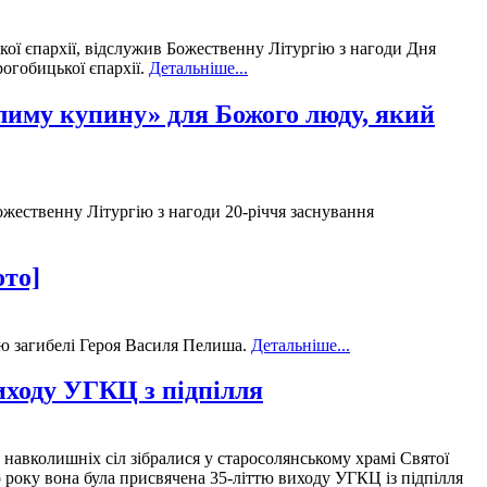
ої єпархії, відслужив Божественну Літургію з нагоди Дня
огобицької єпархії.
Детальніше...
алиму купину» для Божого люду, який
жественну Літургію з нагоди 20-річчя заснування
ото]
ицю загибелі Героя Василя Пелиша.
Детальніше...
иходу УГКЦ з підпілля
а навколишніх сіл зібралися у старосолянському храмі Святої
 року вона була присвячена 35-літтю виходу УГКЦ із підпілля