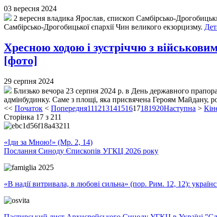
03 вересня 2024
2 вересня владика Ярослав, єпископ Самбірсько-Дрогобицький
Самбірсько-Дрогобицької єпархії Чин великого екзорцизму.
Дет
Хресною ходою і зустріччю з військови
[фото]
29 серпня 2024
Близько вечора 23 серпня 2024 р. в День державного прапора
адмінбудинку. Саме з площі, яка присвячена Героям Майдану, р
<<
Початок
<
Попередня
11
12
13
14
15
16
17
18
19
20
Наступна
>
Кін
Сторінка 17 з 211
«Іди за Мною!» (Мр. 2, 14)
Послання Синоду Єпископів УГКЦ 2026 року
«В надії витривала, в любові сильна» (пор. Рим. 12, 12): укра
Пастирський лист Архиєрейського Синоду УГКЦ в Україні "Сло