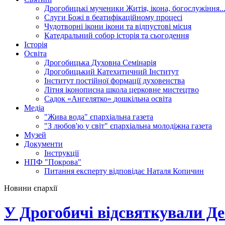
Дрогобицькі мученики
Житія, ікона, богослужіння..
Слуги Божі
в беатифікаційному процесі
Чудотворні ікони
ікони та відпустові місця
Катедральний собор
історія та сьогодення
Історія
Освіта
Дрогобицька Духовна Семінарія
Дрогобицький Катехитичний Інститут
Інститут постійної формації духовенства
Літня іконописна школа
церковне мистецтво
Садок «Ангелятко»
дошкільна освіта
Медіа
"Жива вода"
єпархіальна газета
"З любов'ю у світ"
єпархіальна молодіжна газета
Музей
Документи
Інструкції
НПФ "Покрова"
Питання експерту
відповідає Наталя Копичин
Новини єпархії
У Дрогобичі відсвяткували Де