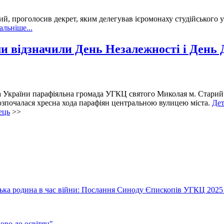
, проголосив декрет, яким делегував ієромонаху студійського у
альніше...
ми відзначили День Незалежності і День
 України парафіяльна громада УГКЦ святого Миколая м. Старий С
озпочалася хресна хода парафіян центральною вулицею міста.
Дет
ець
>>
їнська родина в час війни: Послання Синоду Єпископів УГКЦ 2025
во до освітян"