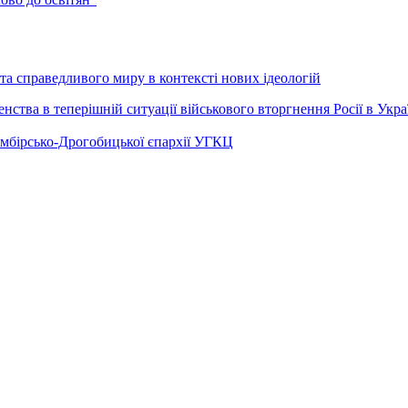
а справедливого миру в контексті нових ідеологій
ства в теперішній ситуації військового вторгнення Росії в Укра
Самбірсько-Дрогобицької єпархії УГКЦ