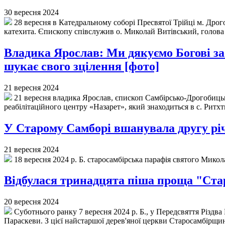
30 вересня 2024
28 вересня в Катедральному соборі Пресвятої Трійці м. Дро
катехита. Єпископу співслужив о. Миколай Витівський, голова 
Владика Ярослав: Ми дякуємо Богові за
шукає свого зцілення [фото]
21 вересня 2024
21 вересня владика Ярослав, єпископ Самбірсько-Дрогобицьк
реабілітаційного центру «Назарет», який знаходиться в с. Ритх
У Старому Самборі вшанувала другу рі
21 вересня 2024
18 вересня 2024 р. Б. старосамбірська парафія святого Микол
Відбулася тринадцята піша проща "Стар
20 вересня 2024
Суботнього ранку 7 вересня 2024 р. Б., у Передсвяття Різдва
Параскеви. З цієї найстаршої дерев'яної церкви Старосамбірщи