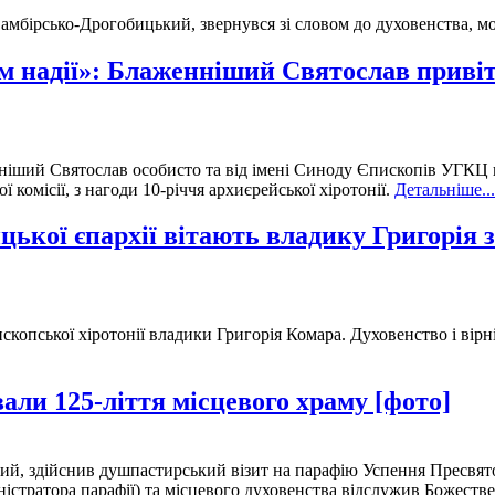
амбірсько-Дрогобицький, звернувся зі словом до духовенства, мо
 надії»: Блаженніший Святослав привіта
ніший Святослав особисто та від імені Синоду Єпископів УГКЦ 
 комісії, з нагоди 10-річчя архиєрейської хіротонії.
Детальніше...
цької єпархії вітають владику Григорія 
копської хіротонії владики Григорія Комара. Духовенство і вірн
ли 125-ліття місцевого храму [фото]
й, здійснив душпастирський візит на парафію Успення Пресвято
ністратора парафії) та місцевого духовенства відслужив Божеств