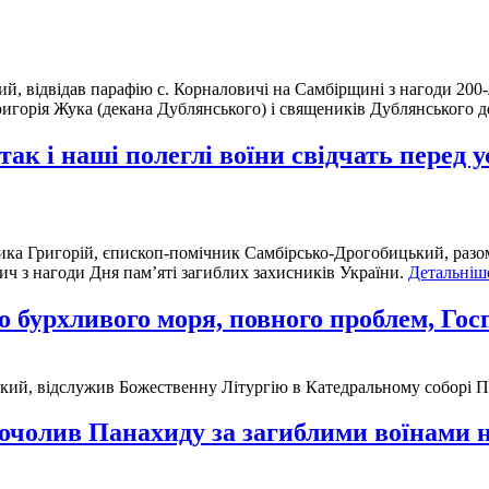
й, відвідав парафію с. Корналовичі на Самбірщині з нагоди 200
игорія Жука (декана Дублянського) і священиків Дублянського д
ак і наші полеглі воїни свідчать перед у
адика Григорій, єпископ-помічник Самбірсько-Дрогобицький, разо
ич з нагоди Дня пам’яті загиблих захисників України.
Детальніше
 бурхливого моря, повного проблем, Гос
ий, відслужив Божественну Літургію в Катедральному соборі Пре
очолив Панахиду за загиблими воїнами н