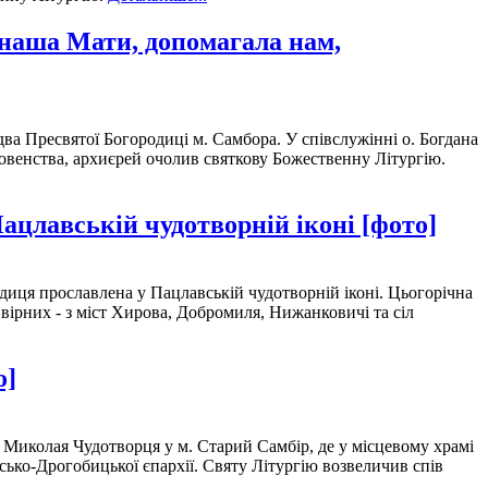
 наша Мати, допомагала нам,
ва Пресвятої Богородиці м. Самбора. У співслужінні о. Богдана
ховенства, архиєрей очолив святкову Божественну Літургію.
ацлавській чудотворній іконі [фото]
одиця прославлена у Пацлавській чудотворній іконі. Цьогорічна
ірних - з міст Хирова, Добромиля, Нижанковичі та сіл
о]
 Миколая Чудотворця у м. Старий Самбір, де у місцевому храмі
ко-Дрогобицької єпархії. Святу Літургію возвеличив спів