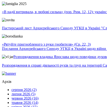
«В надії витривала, в любові сильна» (пор. Рим. 12, 12): укра
Пастирський лист Архиєрейського Синоду УГКЦ в Україні "Сло
«Рятуйте пригнобленого з руки гнобителя» (Єр. 22, 3)
Послання Архиєрейського Синоду УГКЦ в Україні щодо війни т
Розпорядження владика Ярослава щодо поведінки духовен
Розпорядження в справі діяльності рухів та груп на території 
Архів
серпня 2026 (2)
липня 2026 (5)
червня 2026 (16)
травня 2026 (14)
квітня 2026 (15)