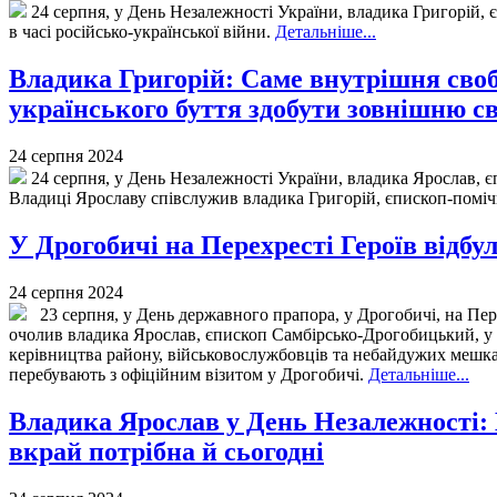
24 серпня, у День Незалежності України, владика Григорій,
в часі російсько-української війни.
Детальніше...
Владика Григорій: Саме внутрішня своб
українського буття здобути зовнішню с
24 серпня 2024
24 серпня, у День Незалежності України, владика Ярослав, 
Владиці Ярославу співслужив владика Григорій, єпископ-поміч
У Дрогобичі на Перехресті Героїв відб
24 серпня 2024
23 серпня, у День державного прапора, у Дрогобичі, на Пере
очолив владика Ярослав, єпископ Самбірсько-Дрогобицький, у 
керівництва району, військовослужбовців та небайдужих мешкан
перебувають з офіційним візитом у Дрогобичі.
Детальніше...
Владика Ярослав у День Незалежності: 
вкрай потрібна й сьогодні