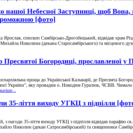
о нашої Небесної Заступниці, щоб Вона,
спроможною [фото]
а Ярослав, єпископ Самбірсько-Дрогобицький, відвідав храм Різд
о. Михайла Николина (декана Старосамбірського) та місцевого ду
 Пресвятої Богородиці, прославленої у П
ноєпархіяльна проща до Української Кальварії, де Пресвята Богор
оєї України", яку провадив о. Никодим Гуралюк, ЧСВВ. Чимало в
ьніше...
и 35-ліття виходу УГКЦ з підпілля [фот
 з нагоди 35-ліття виходу УГКЦ з підпілля відвідав парафію св.
айло Николин (декан Сатросамбірський) та священники Самбірсь