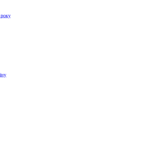
 року
їну