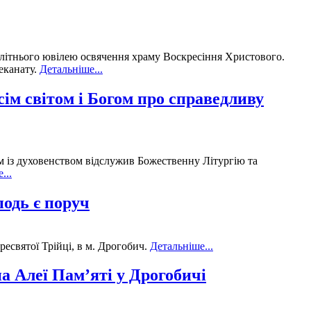
-літнього ювілею освячення храму Воскресіння Христового.
еканату.
Детальніше...
сім світом і Богом про справедливу
м із духовенством відслужив Божественну Літургію та
...
подь є поруч
святої Трійці, в м. Дрогобич.
Детальніше...
а Алеї Пам’яті у Дрогобичі