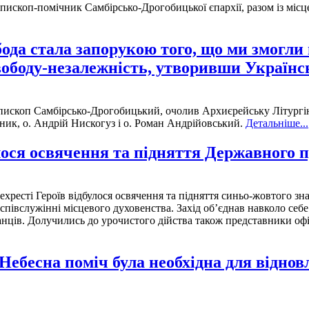
 єпископ-помічник Самбірсько-Дрогобицької єпархії, разом із мі
ода стала запорукою того, що ми змогли
вободу-незалежність, утворивши Україн
єпископ Самбірсько-Дрогобицький, очолив Архиєрейську Літургію
ник, о. Андрій Нискогуз і о. Роман Андрійовський.
Детальніше...
улося освячення та підняття Державного 
хресті Героїв відбулося освячення та підняття синьо-жовтого зн
співслужінні місцевого духовенства. Захід об’єднав навколо себ
ців. Долучились до урочистого дійства також представники офіці
Небесна поміч була необхідна для віднов