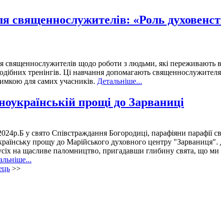
ля священнослужителів: «Роль духовенст
ля священнослужителів щодо роботи з людьми, які переживають в
 подібних тренінгів. Ці навчання допомагають священнослужител
тримкою для самих учасників.
Детальніше...
ноукраїнській прощі до Зарваниці
024р.Б у свято Співстраждання Богородиці, парафіяни парафії св
раїнську прощу до Марійського духовного центру "Зарваниця".
сіх на щасливе паломництво, пригадавши глибину свята, що ми 
альніше...
ець
>>