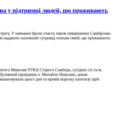
ва у підтримці людей, що проживають
трату. У навчанні брали участь також священники Самбірсько-
ям надавати належний супровід членам сімей, що проживають
ятого Миколая УГКЦ Старого Самбора, сусідніх сіл та м.
 Духовний провідник о. Михайло Николин, декан
вшановували цього дня та провів коротку катехизу щоб