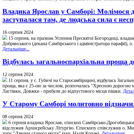
Владика Ярослав у Самборі: Молімося д
заступалася там, де людська сила є не
16 серпня 2024
15 серпня, на празник Успення Пресвятої Богородиці, владик
Добрянського (декана Самбірського і адміністратора парафії), 
Детальніше...
Відбулась загальноєпархіальна проща до
12 серпня 2024
11 серпня, у с. Губичі на Старосамбірщині, відбулась Загаль
проща, яка є 25-ою за числом, розпочалась "Хресною дорогою м
Ластівки, Довжки - прибули до відпустового місця пішки.
Детал
У Старому Самборі молитовно відзначил
08 серпня 2024
6 серпня владика Ярослав, єпископ Самбірсько-Дрогобицький,
відслужив Архиєрейську Літургію. Єпископу співслужив о. Мих
хору "Дзвони старого міста" (кер. Надія Копач).
Детальніше...