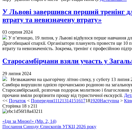
У Львові завершився перший тренінг д
втрату та невизначену втрату»
03 серпня 2024
У п’ятницю, 19 липня, у Львові відбулося перше навчання д
Дрогобицької єпархії. Організатори планують провести ще 10
втрату та невизначеність. Зокрема, тренінг є професійною під
Старосамбірчани взяли участь у Загаль
29 липня 2024
Незважаючи на цьогорічну літню спеку, у суботу 13 липня 2
Самбора вирушили однією прочанською родиною на загальноук
Старосамбірський, розпочав подорож молитвою і благословив у
прочани вміли розрізнити прощу від туристичної екскурсії.
Дет
<<
Початок
<
Попередня
11
12
13
14
15
16
17
18
19
20
Наступна
>
Кін
Сторінка 18 з 211
«Іди за Мною!» (Мр. 2, 14)
Послання Синоду Єпископів УГКЦ 2026 року