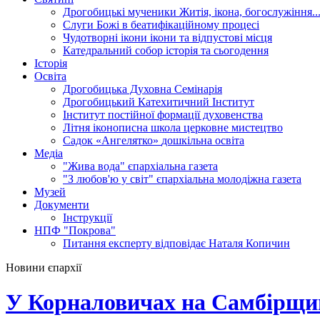
Дрогобицькі мученики
Житія, ікона, богослужіння..
Слуги Божі
в беатифікаційному процесі
Чудотворні ікони
ікони та відпустові місця
Катедральний собор
історія та сьогодення
Історія
Освіта
Дрогобицька Духовна Семінарія
Дрогобицький Катехитичний Інститут
Інститут постійної формації духовенства
Літня іконописна школа
церковне мистецтво
Садок «Ангелятко»
дошкільна освіта
Медіа
"Жива вода"
єпархіальна газета
"З любов'ю у світ"
єпархіальна молодіжна газета
Музей
Документи
Інструкції
НПФ "Покрова"
Питання експерту
відповідає Наталя Копичин
Новини єпархії
У Корналовичах на Самбірщин