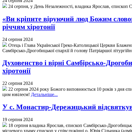
24 серпня 2024
24 серпня, у День Незалежності, владика Ярослав, єпископ С
«Ви кріпите віруючий люд Божим словом
річчям хіротонії
24 серпня 2024
Отець і Глава Української Греко-Католицької Церкви Блажен
Самбірсько-Дрогобицької єпархії й голову Патріаршої літургійної
Духовенство і вірні Самбірсько-Дрогоби
хіротонії
22 серпня 2024
22 серпня 2024 року Божого виповнюється 10 років з дня єпис
цим ювілеєм!
Детальніше...
У с. Монастир-Дережицький відсвяткува
19 серпня 2024
18 серпня владика Ярослав, єпископ Самбірсько-Дрогобицьки
місцевого храму єпископ у співслужінні о. Юрія Сільника (адмі