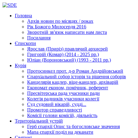
Головна
Архів новин
по місяцях / роках
Рік Божого Милосердя
2016
Зворотній зв'язок
написати нам листа
Посилання
Єпископи
Ярослав (Приріз)
правлячий архиєрей
Григорій (Комар)
(2014 - 2025 рр.)
Юліан (Вороновський)
(1993 - 2011 рр.)
Курія
Протосинкел
прот. д-р Роман Андрійовський
Єпархіальний собор
історія та рішення соборів
Канцелярія
кацлер, віце-канцлер, архіварій
Економат
економ, помічник, референт
Пресвітерська рада
учасники ради
Колегія радників
учасники колегії
Суд
судовий вікарій, судді...
Промотор справедливості
Комісії
голови комісій, діяльність
Територіальний устрій
Герб єпархії
Опис та богословське значення
Мапа єпархії
поділ на деканати
Святині