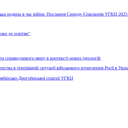
їнська родина в час війни: Послання Синоду Єпископів УГКЦ 2025
во до освітян"
а справедливого миру в контексті нових ідеологій
ства в теперішній ситуації військового вторгнення Росії в Укра
Самбірсько-Дрогобицької єпархії УГКЦ