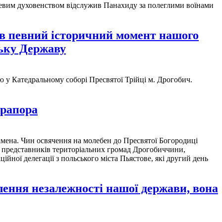
сцевим духовенством відслужив Панахиду за полеглими воїнами
 в певний історичний момент нашого
ську Державу
 у Катедральному соборі Пресвятої Трійці м. Дрогобич.
прапора
амена. Чин освячення на молебен до Пресвятої Богородиці
е представників територіальних громад Дрогобиччини,
йної делегації з польського міста Пьястове, які другий день
лення незалежності нашої держави, вона