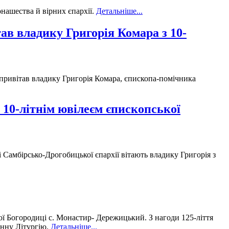
нашества й вірних єпархії.
Детальніше...
в владику Григорія Комара з 10-
привітав владику Григорія Комара, єпископа-помічника
з 10-літнім ювілеєм єпископської
і Самбірсько-Дрогобицької єпархії вітають владику Григорія з
ї Богородиці с. Монастир- Дережицький. З нагоди 125-ліття
енну Літургію.
Детальніше...