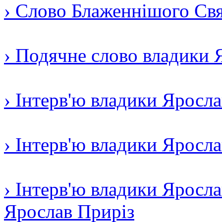
› Слово Блаженнішого Свят
› Подячне слово владики 
› Інтерв'ю владики Яросл
› Інтерв'ю владики Яросл
› Інтерв'ю владики Яросла
Ярослав Приріз