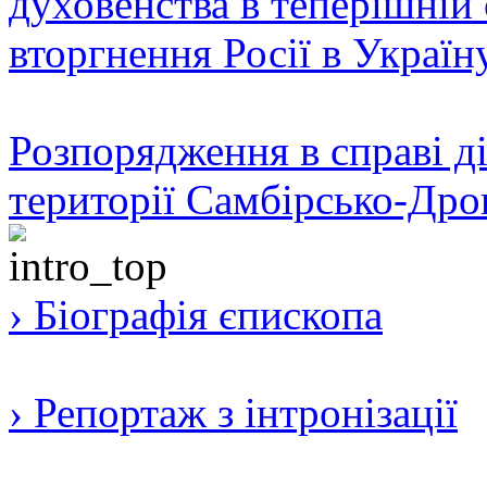
духовенства в теперішній 
вторгнення Росії в Україн
Розпорядження в справі ді
території Самбірсько-Дро
› Біографія єпископа
› Репортаж з інтронізації