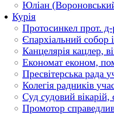
Юліан (Вороновськи
Курія
Протосинкел
прот. д
Єпархіальний собор
Канцелярія
кацлер, в
Економат
економ, по
Пресвітерська рада
у
Колегія радників
учас
Суд
судовий вікарій, с
Промотор справедлив