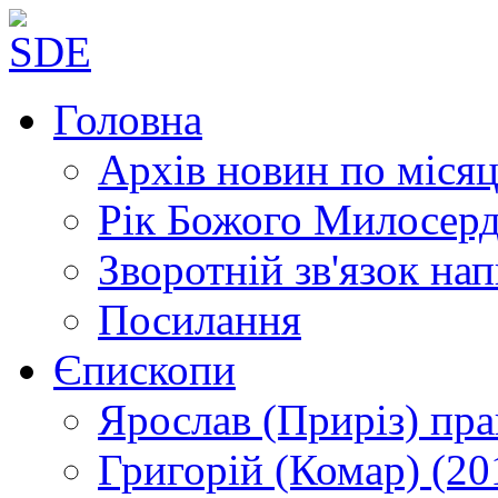
Головна
Архів новин
по місяц
Рік Божого Милосер
Зворотній зв'язок
нап
Посилання
Єпископи
Ярослав (Приріз)
пра
Григорій (Комар)
(20