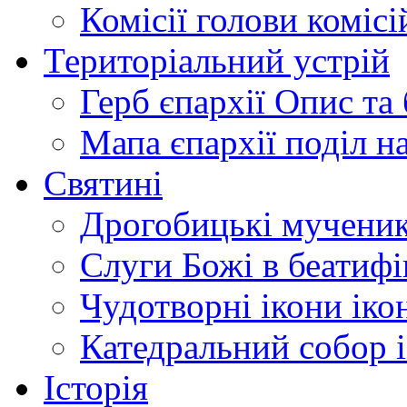
Комісії
голови комісі
Територіальний устрій
Герб єпархії
Опис та 
Мапа єпархії
поділ н
Святині
Дрогобицькі мучени
Слуги Божі
в беатиф
Чудотворні ікони
іко
Катедральний собор
Історія