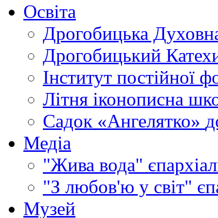
Освіта
Дрогобицька Духовна
Дрогобицький Катехи
Інститут постійної ф
Літня іконописна шк
Садок «Ангелятко»
д
Медіа
"Жива вода"
єпархіал
"З любов'ю у світ"
єп
Музей