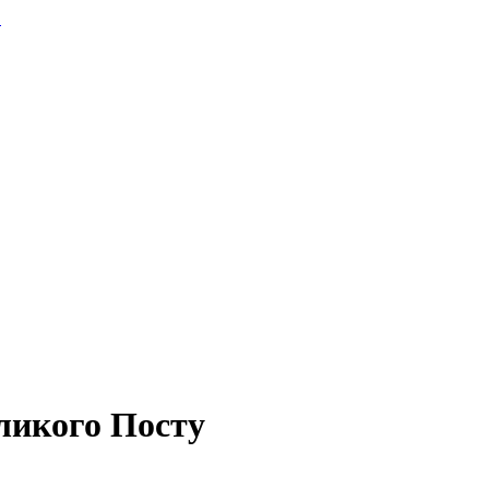
.
ликого Посту