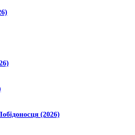
26)
26)
)
обідоносця (2026)