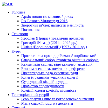
Головна
Архів новин
по місяцях / роках
Рік Божого Милосердя
2016
Зворотній зв'язок
написати нам листа
Посилання
Єпископи
Ярослав (Приріз)
правлячий архиєрей
Григорій (Комар)
(2014 - 2025 рр.)
Юліан (Вороновський)
(1993 - 2011 рр.)
Курія
Протосинкел
прот. д-р Роман Андрійовський
Єпархіальний собор
історія та рішення соборів
Канцелярія
кацлер, віце-канцлер, архіварій
Економат
економ, помічник, референт
Пресвітерська рада
учасники ради
Колегія радників
учасники колегії
Суд
судовий вікарій, судді...
Промотор справедливості
Комісії
голови комісій, діяльність
Територіальний устрій
Герб єпархії
Опис та богословське значення
Мапа єпархії
поділ на деканати
Святині