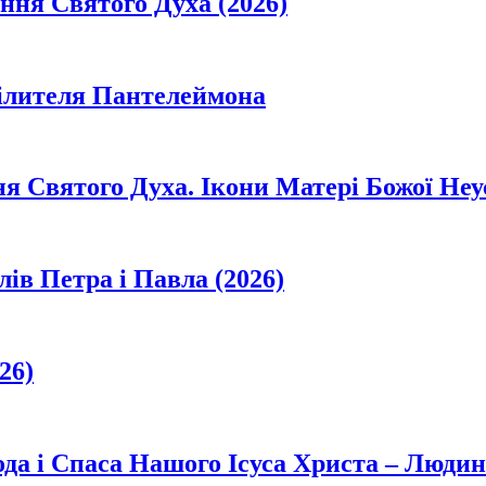
ання Святого Духа (2026)
цілителя Пантелеймона
ня Святого Духа. Ікони Матері Божої Неу
лів Петра і Павла (2026)
26)
да і Спаса Нашого Ісуса Христа – Людин