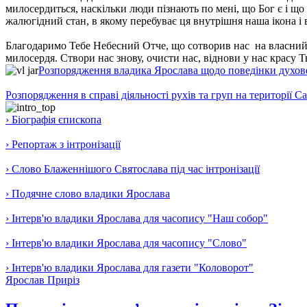
милосердиться, наскільки люди пізнають по мені, що Бог є і щ
жалюгідний стан, в якому перебуває ця внутрішня наша ікона і в
Благодаримо Тебе Небесний Отче, що сотворив нас на власний о
милосердя. Створи нас знову, очисти нас, віднови у нас красу 
Розпорядження владика Ярослава щодо поведінки духовен
Розпорядження в справі діяльності рухів та груп на території 
› Біографія єпископа
› Репортаж з інтронізації
› Слово Блаженнішого Святослава під час інтронізації
› Подячне слово владики Ярослава
› Інтерв'ю владики Ярослава для часопису "Наш собор"
› Інтерв'ю владики Ярослава для часопису "Слово"
› Інтерв'ю владики Ярослава для газети "Коловорот"
Ярослав Приріз