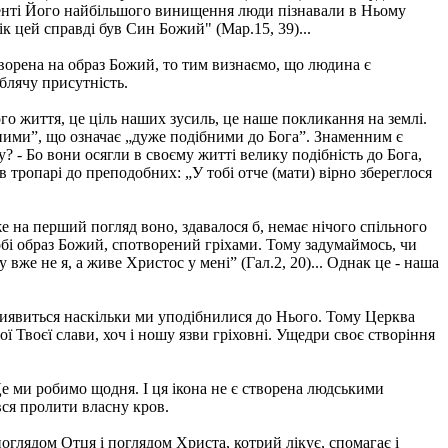
енті Його найбільшого винищення люди пізнавали в Ньому
к цей справді був Син Божий" (Мар.15, 39)...
творена на образ Божий, то тим визнаємо, що людина є
блячу присутність.
го життя, це ціль наших зусиль, це наше покликання на землі.
бними”, що означає „дуже подібними до Бога”. Знаменним є
? - Бо вони осягли в своєму житті велику подібність до Бога,
 тропарі до преподобних: „У тобі отче (мати) вірно збереглося
 на перший погляд воно, здавалося б, немає нічого спільного
собі образ Божий, спотворений гріхами. Тому задумаймось, чи
вже не я, а живе Христос у мені” (Гал.2, 20)... Однак це - наша
виявиться наскільки ми уподібнилися до Нього. Тому Церква
ї Твоєї слави, хоч і ношу язви гріховні. Ущедри своє створіння
Це ми робимо щодня. І ця ікона не є створена людськими
ся пролити власну кров.
оглядом Отця і поглядом Христа, котрий лікує, спомагає і