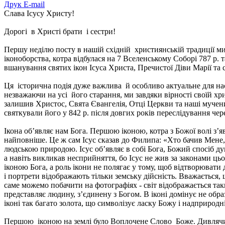
Друк
E-mail
Слава Ісусу Христу!
Дорогі в Христі брати і сестри!
Першу неділю посту в нашій східній християнській традиції м
іконоборства, котра відбулася на 7 Вселенському Соборі 787 р. 
вшанування святих ікон Ісуса Христа, Пречистої Діви Марії та 
Ця історична подія дуже важлива й особливо актуальне для на
незважаючи на усі його старання, ми завдяки вірності своїй хри
залишив Христос, Свята Євангелія, Отці Церкви та наші мученик
святкували його у 842 р. після довгих років переслідування чер
Ікона об’являє нам Бога. Першою іконою, котра з Божої волі з’
найповніше. Це ж сам Ісус сказав до Филипа: «Хто бачив Мене
людською природою. Ісус об’являє в собі Бога, Божий спосіб ду
а навіть викликав несприйняття, бо Ісус не жив за законами цього 
іконою Бога, а роль ікони не полягає у тому, щоб відтворювати 
і портрети відображають тільки земську дійсність. Вважається
саме можемо побачити на фотографіях - світ відображається таки
представляє людину, з’єдинену з Богом. В іконі домінує не о
іконі так багато золота, що символізує ласку Божу і надприродн
Першою іконою на землі було Воплочене Слово Боже. Дивлячись