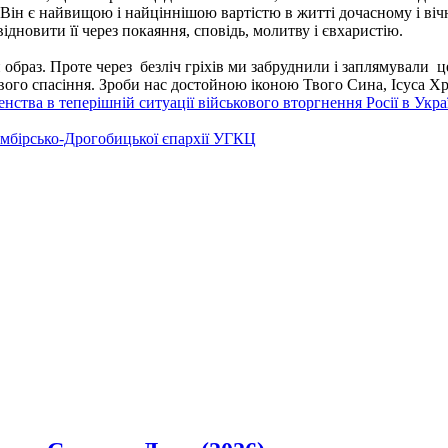
о Він є найвищою і найціннішою вартістю в житті дочасному і в
ідновити її через покаяння, сповідь, молитву і євхаристію.
браз. Проте через безліч гріхів ми забруднили і заплямували ц
Твого спасіння. Зроби нас достойною іконою Твого Сина, Ісуса Хр
ства в теперішній ситуації військового вторгнення Росії в Укра
Самбірсько-Дрогобицької єпархії УГКЦ