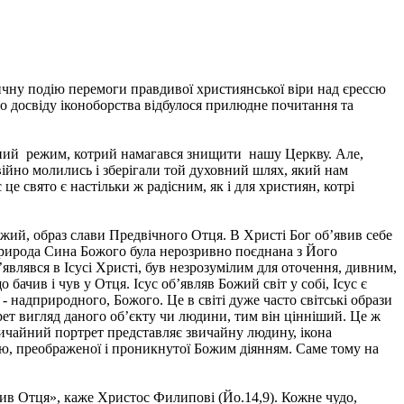
ичну подію перемоги правдивої християнської віри над єрессю
ого досвіду іконоборства відбулося прилюдне почитання та
ожний режим, котрий намагався знищити нашу Церкву. Але,
овійно молились і зберігали той духовний шлях, який нам
 свято є настільки ж радісним, як і для християн, котрі
ожий, образ слави Предвічного Отця. В Христі Бог об’явив себе
природа Сина Божого була нерозривно поєднана з Його
являвся в Ісусі Христі, був незрозумілим для оточення, дивним,
о бачив і чув у Отця. Ісус об’являв Божий світ у собі, Ісус є
 - надприродного, Божого. Це в світі дуже часто світські образи
рет вигляд даного об’єкту чи людини, тим він цінніший. Це ж
 звичайний портрет представляє звичайну людину, ікона
тю, преображеної і проникнутої Божим діянням. Саме тому на
ив Отця», каже Христос Филипові (Йо.14,9). Кожне чудо,