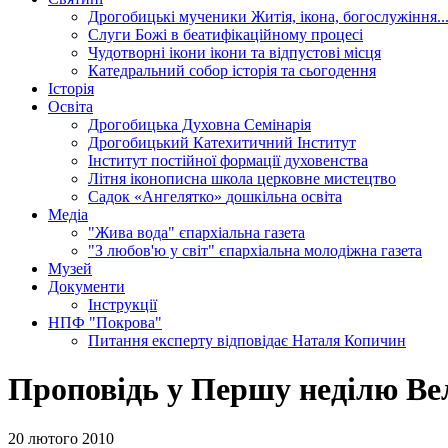
Дрогобицькі мученики
Житія, ікона, богослужіння..
Слуги Божі
в беатифікаційному процесі
Чудотворні ікони
ікони та відпустові місця
Катедральний собор
історія та сьогодення
Історія
Освіта
Дрогобицька Духовна Семінарія
Дрогобицький Катехитичний Інститут
Інститут постійної формації духовенства
Літня іконописна школа
церковне мистецтво
Садок «Ангелятко»
дошкільна освіта
Медіа
"Жива вода"
єпархіальна газета
"З любов'ю у світ"
єпархіальна молодіжна газета
Музей
Документи
Інструкції
НПФ "Покрова"
Питання експерту
відповідає Наталя Копичин
Проповідь у Першу неділю Ве
20 лютого 2010