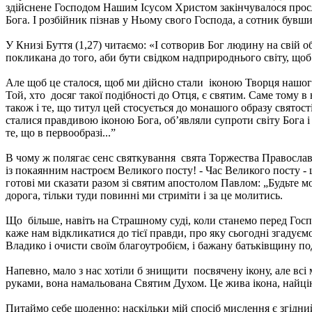
здійснене Господом Нашим Ісусом Христом закінчувалося прос
Бога. І розбійник пізнав у Ньому свого Господа, а сотник бувши
У Книзі Буття (1,27) читаємо: «І сотворив Бог людину на свій 
покликана до того, аби бути свідком надприроднього світу, щоб
Але щоб це сталося, щоб ми дійсно стали іконою Творця нашого
Той, хто досяг такої подібності до Отця, є святим. Саме тому
також і те, що титул цей стосується до монашого образу святос
сталися правдивою іконою Бога, об’являли супроти світу Бога і 
те, що в первообразі...”
В чому ж полягає сенс святкування свята Торжества Православ’
із покаянним настроєм Великого посту! - Час Великого посту - 
готові ми сказати разом зі святим апостолом Павлом: „Будьте мо
дорога, тільки туди повинні ми стриміти і за це молитись.
Що більше, навіть на Страшному суді, коли станемо перед Гос
каже нам відкликатися до тієї правди, про яку сьогодні згадуєм
Владико і очисти своїм благоутробієм, і бажану батьківщину по
Напевно, мало з нас хотіли б знищити посвячену ікону, але вс
руками, вона намальована Святим Духом. Це жива ікона, найці
Питаймо себе щоденно: наскільки мій спосіб мислення є згідний