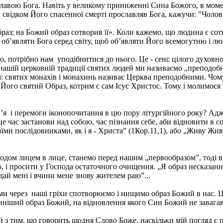
лавою Бога. Навіть у великому приниженні Сина Божого, в мом
 свідком Його спасенної смерті прославляв Бога, кажучи: "Чолові
образ; на Божий образ сотворив її». Коли кажемо, що людина є со
 об’являти Бога серед світу, щоб об’являти Його всемогутню і лю
, потрібно нам уподібнитися до нього. Це - сенс цілого духовно
 в нашій церковній традиції святих людей ми називаємо „преподо
ті: святих монахів і монахинь називає Церква преподобними. Чому
Його святий Образ, котрим є сам Ісус Христос. Тому і молимося в
я і перемоги іконопочитання в цю пору літургійного року? Адже
це час застанови над собою, час пізнання себе, аби відновити в 
їми послідовниками, як і я - Христа” (1Кор.11,1), або „Живу Живу 
подом лицем в лице, станемо перед нашим „первообразом”, тоді 
о, і просити у Господа остаточного очищення. „Я образ несказанно
дай мені і вчини мене знову жителем раю”...
і ми через наші гріхи спотворюємо і нищимо образ Божий в нас. 
нніший образ Божий, на відновлення якого Син Божий не завагав
 з тим, що говорить щодня Слово Боже, наскільки мій погляд є п