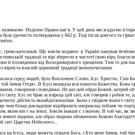
и називаємо Неділею Православ’я. У цей день ми згадуємо істор
та була урочисто потверджена у 842 р. Тоді після довгого та гірк
святих.
с, греко-католиків. Ще зовсім недавно в Україні панував безб
стиянській традиції та вірі зберегли в чистоті свою віру, благог
и й ісповідники від Володимирового хрещення. Тим то для нас це
ез вірність власній церковній традиції іконопочитання.
явилася серед людей, було Воплочене Слово, Ісус Христос, Син Б
, той бачив Отця». В Ісусі мешкала вся повнота Божества. Божа 
мання, говоріння і поведінки. Не раз цей образ Божий, котрий об’
світу. Ісус не брав за взірець цей світ, але говорив і робив те, щ
дочасну дійсність якнайдосконаліше. Ікона є свідком іншого світу
, що чим більш докладніше відобразить наприклад пейзаж чи порт
м, яким він є на землі. Зовсім інакше є з іконою. В той час, як
браз земної людини, але образ людини обожненою Божою благодат
ій світ Царства Небесного...
 на Ісуса, люди можуть пізнати Бога. «Хто мене бачив, той бач